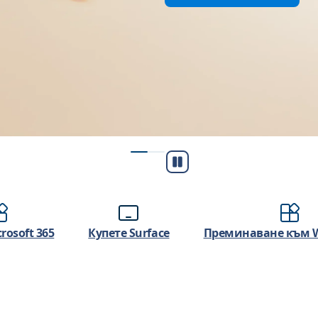
Пусни
/
Пауза
rosoft 365
Купете Surface
Преминаване към W