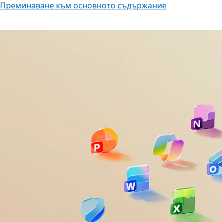
Преминаване към основното съдържание