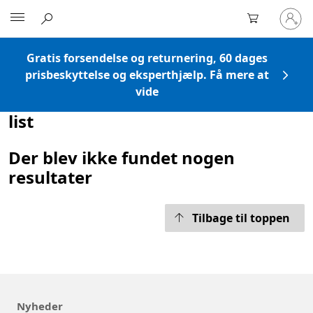
Log
Microsoft
på
din
konto
Gratis forsendelse og returnering, 60 dages
prisbeskyttelse og eksperthjælp. Få mere at
vide
list
Der blev ikke fundet nogen
resultater
Tilbage til toppen
Nyheder