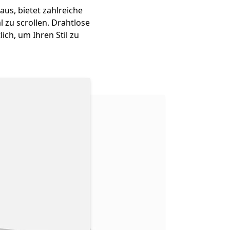
us, bietet zahlreiche
l zu scrollen. Drahtlose
lich, um Ihren Stil zu
en Abschnitt