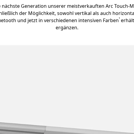
e nächste Generation unserer meistverkauften Arc Touch-Ma
ießlich der Möglichkeit, sowohl vertikal als auch horizonta
Footnote
¹
etooth und jetzt in verschiedenen intensiven Farben
erhält
ergänzen.
n Hauptmerkmale von Surface Arc Maus für Unternehm
klappt werden