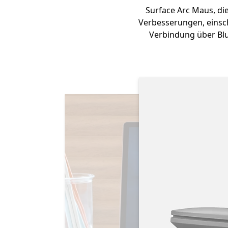
Surface Arc Maus, di
Verbesserungen, einschl
Verbindung über Blu
Überspringe
Slide 1 of 4. Kann für Reisen flach auseinanderge