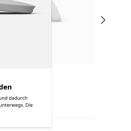
"Nächste Fo
rden
 und dadurch
 unterwegs. Die