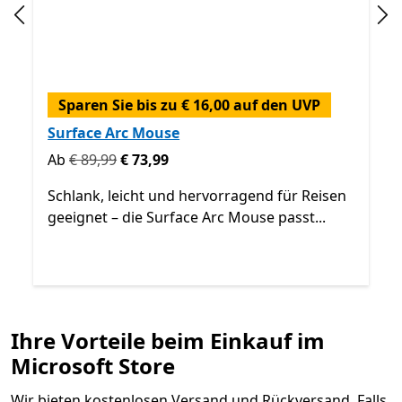
Vorherige Folie
Näc
Sparen Sie bis zu € 16,00 auf den UVP
Surface Arc Mouse
Ursprünglich Ab € 89,99 jetzt Ab € 73,99
Ab
€ 89,99
€ 73,99
Schlank, leicht und hervorragend für Reisen
geeignet – die Surface Arc Mouse passt...
Zurück zu den Steuerelementen „Weiter“ und „Zurück“
Ihre Vorteile beim Einkauf im
Ende
Weitere Produkte kaufen
Microsoft Store
Wir bieten kostenlosen Versand und Rückversand. Falls