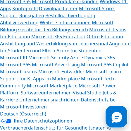
Microsoft 365
Microsoft-Produkte erkunden
Windows 11-
Apps
Kontoprofil
Download Center
Microsoft Store-
Support
Rückgaben
Bestellnachverfolgung
Abfallverwertung
Weitere Informationen
Microsoft
Bildung
Geräte für den Bildungsbereich
Microsoft Teams
for Education
Microsoft 365 Education
Office Education
Ausbildung und Weiterbildung von Lehrpersonal
Angebote
für Studenten und Eltern
Azure für Studenten
Microsoft KI
Microsoft Security
Azure
Dynamics 365
Können wir I
Microsoft 365
Microsoft Advertising
Microsoft 365 Copilot
Microsoft Teams
Microsoft-Entwickler
Microsoft Learn
Der Store-Assiste
Support für KI-Apps im Marketplace
Microsoft Tech
Uhr ver
Community
Microsoft Marketplace
Microsoft Power
Platform
Softwareunternehmen
Visual Studio
Jobs &
Jetzt 
Karriere
Unternehmensnachrichten
Datenschutz bei
Microsoft
Investoren
Nein,
Deutsch (Österreich)
Ihre Datenschutzoptionen
Verbraucherdatenschutz für Gesundheitsdaten
An