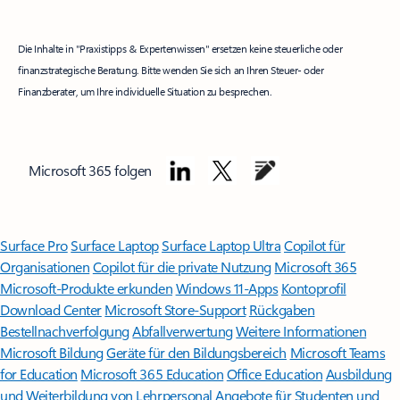
Die Inhalte in "Praxistipps & Expertenwissen" ersetzen keine steuerliche oder
finanzstrategische Beratung. Bitte wenden Sie sich an Ihren Steuer- oder
Finanzberater, um Ihre individuelle Situation zu besprechen.
Microsoft 365 folgen
Surface Pro
Surface Laptop
Surface Laptop Ultra
Copilot für
Organisationen
Copilot für die private Nutzung
Microsoft 365
Microsoft-Produkte erkunden
Windows 11-Apps
Kontoprofil
Download Center
Microsoft Store-Support
Rückgaben
Bestellnachverfolgung
Abfallverwertung
Weitere Informationen
Microsoft Bildung
Geräte für den Bildungsbereich
Microsoft Teams
for Education
Microsoft 365 Education
Office Education
Ausbildung
und Weiterbildung von Lehrpersonal
Angebote für Studenten und