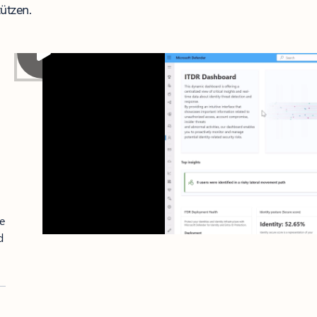
ützen.
se
d