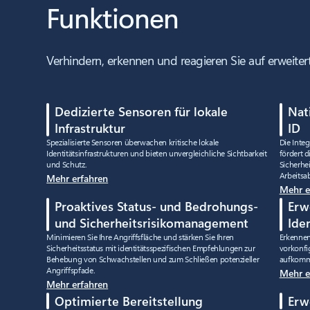
Funktionen
Verhindern, erkennen und reagieren Sie auf erweiter
Dedizierte Sensoren für lokale
Nat
Infrastruktur
ID
Spezialisierte Sensoren überwachen kritische lokale
Die Inte
Identitätsinfrastrukturen und bieten unvergleichliche Sichtbarkeit
fördert 
und Schutz.
Sicherhe
Arbeitsa
Mehr erfahren
Mehr e
Proaktives Status- und Bedrohungs-
Erw
und Sicherheitsrisikomanagement
Ide
Minimieren Sie Ihre Angriffsfläche und stärken Sie Ihren
Erkennen
Sicherheitsstatus mit identitätsspezifischen Empfehlungen zur
vorkonfi
Behebung von Schwachstellen und zum Schließen potenzieller
aufkomme
Angriffspfade.
Mehr e
Mehr erfahren
Optimierte Bereitstellung
Erw