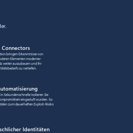
er.
 Connectors
tors bringen Erkenntnisse von
anderen Elementen moderner
z weiter auszubauen und Ihr
itätsbedarfs zu vertiefen.
Automatisierung
in Sekundenschnelle Isolieren Sie
kompromittiert eingestuft wurden. So
titäten zum dauerhaften Exploit-Risiko
chlicher Identitäten