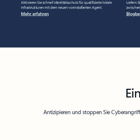
Aktivieren Sie schnell Identitätsschutz für qualifizierte lokale
Liefern 
Infrastrukturen mit dem neuen vorinstallierten Agent.
zwische
Mehr erfahren
Blogbe
Ei
Antizipieren und stoppen Sie Cyberangriff