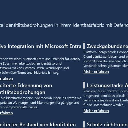
te Identitätsbedrohungen in Ihrem Identitätsfabric mit Defend
ive Integration mit Microsoft Entra
Zweckgebundene
Plattformübergreifende Connec
Cloudidentitätsanbietern und 
gration zwischen Microsoft Entra und Defender for Identity
Identitätsgewebe, um den Schut
die Zusammenarbeit zwischen Identitäts- und
Verständnis Ihres gesamten Ident
itsteams mit konsistenten Daten, Warnungen und
Mehr erfahren
bläufen über Teams und Erlebnisse hinweg.
rfahren
eiterte Erkennung von
Leistungsstarke 
ntitätsbedrohungen
Reagieren Sie auf Bedrohungen 
umgehend Identitäten, die als 
 Sie identitätsbezogene Cyberbedrohungen in Echtzeit mit
verhindern Sie, dass diese Iden
gurierten Warnungen und Erkennungen für gängige und
für Ihr Unternehmen werden.
nde Cyberangriffsmuster.
Mehr erfahren
rfahren
eiterter Bestand von Identitäten
Schutz nicht-mens