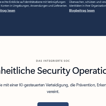
Sie echte Einblicke auf Identitätsebene mit Verknüpfungen
Überwachen, schützen und verw
n Konten in Umgebungen, Anwendungen und Lieferanten.
Identitäten in Ihrer Organisatio
itrag lesen
Blogbeitrag lesen
DAS INTEGRIERTE SOC
nheitliche Security Operati
e mit einer KI-gesteuerten Verteidigung, die Prävention, Er
vereint.