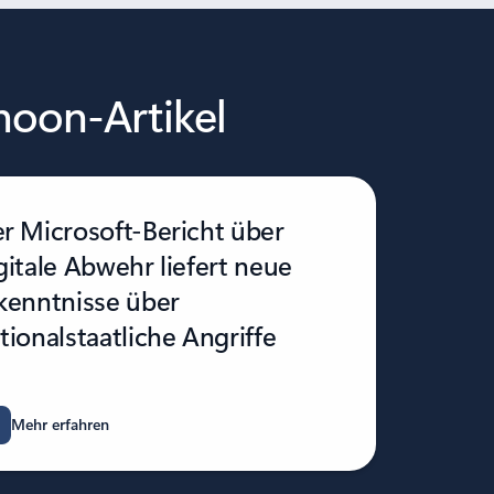
phoon-Artikel
r Microsoft-Bericht über
gitale Abwehr liefert neue
kenntnisse über
tionalstaatliche Angriffe
Mehr erfahren