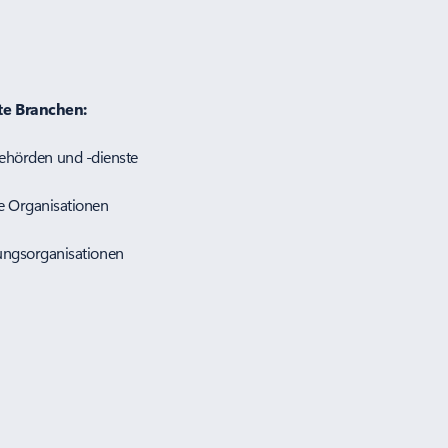
te Branchen:
n und -dienste
ationen
sationen