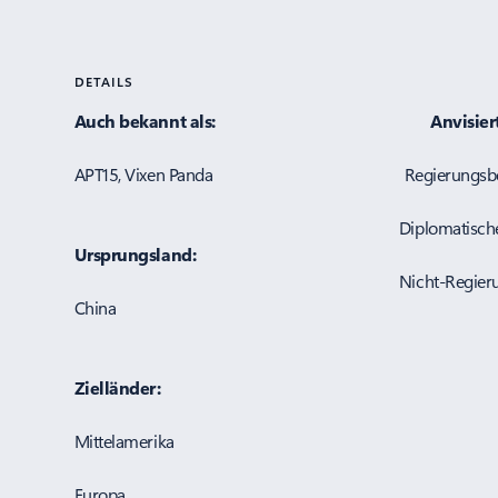
DETAILS
Auch bekannt als:
Anvisier
APT15, Vixen Panda Regierungsbehörde
Diplomatische Organis
Ursprungsland:
Nicht-Regierungsorgani
China
Zielländer:
Mittelamerika
Europa