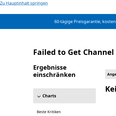
Zu Hauptinhalt springen
60-tägige Preisgarantie, koste
Failed to Get Channel
Angebote
Ergebnisse
einschränken
Ange
Abschnitt „Ergebnisse einschränken“ überspr
Ke
Charts
Beste Kritiken