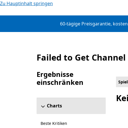
Zu Hauptinhalt springen
60-tägige Preisgarantie, koste
Failed to Get Channel
Spieldemos
Ergebnisse
einschränken
Spie
Abschnitt „Ergebnisse einschränken“ überspr
Ke
Charts
Beste Kritiken