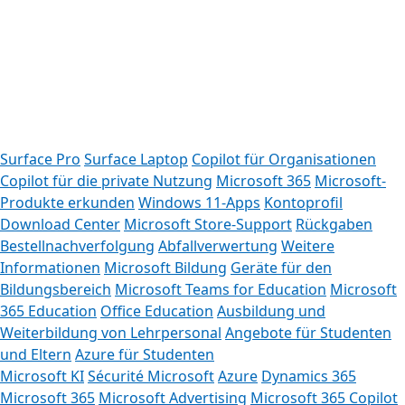
Registerkarten
Surface Pro
Surface Laptop
Copilot für Organisationen
Copilot für die private Nutzung
Microsoft 365
Microsoft-
Produkte erkunden
Windows 11-Apps
Kontoprofil
Download Center
Microsoft Store-Support
Rückgaben
Bestellnachverfolgung
Abfallverwertung
Weitere
Informationen
Microsoft Bildung
Geräte für den
Bildungsbereich
Microsoft Teams for Education
Microsoft
365 Education
Office Education
Ausbildung und
Weiterbildung von Lehrpersonal
Angebote für Studenten
und Eltern
Azure für Studenten
Microsoft KI
Sécurité Microsoft
Azure
Dynamics 365
Microsoft 365
Microsoft Advertising
Microsoft 365 Copilot