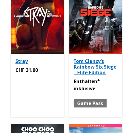
Stray
Tom Clancy‘s
Rainbow Six Siege
CHF 31.00
CHF 31.00
– Elite Edition
+
Enthalten inklusive Game 
Enthalten
inklusive
Game Pass