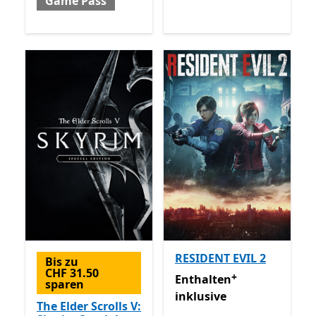
Game Pass
RESIDENT EVIL 2
Bis zu
CHF 31.50
+
Enthalten inklusive Game 
Enthalten
sparen
inklusive
The Elder Scrolls V: