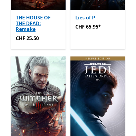
THE HOUSE OF
Lies of P
THE DEAD:
+
CHF 65.95
Enthält In-App-K
CHF 65.95
Remake
CHF 25.50
CHF 25.50