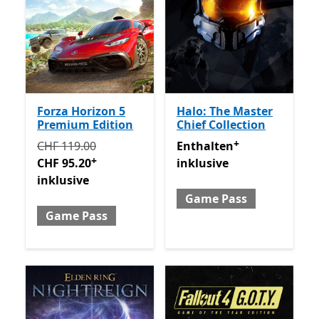
Forza Horizon 5
Halo: The Master
Premium Edition
Chief Collection
+
Ursprünglich CHF 119.00 jetzt CHF 95.20 inklusive 
Enthalten inklusive Game 
CHF 119.00
Enthalten
+
CHF 95.20
inklusive
inklusive
Game Pass
Game Pass