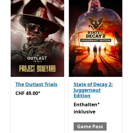
The Outlast Trials
State of Decay 2:
Juggernaut
+
CHF 49.00
Enthält In-App-Käufe
CHF 49.00
Edition
+
Enthalten inklusive Game 
Enthalten
inklusive
Game Pass