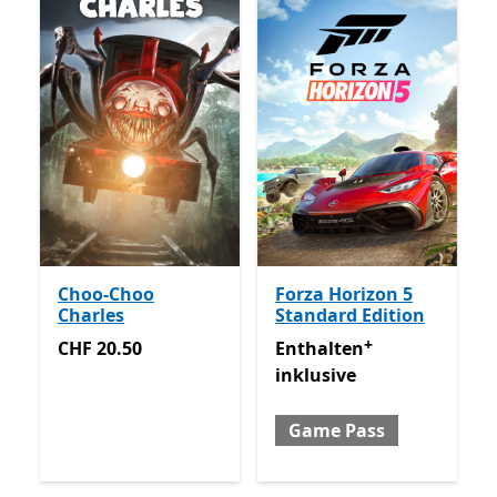
Choo-Choo
Forza Horizon 5
Charles
Standard Edition
+
CHF 20.50
Enthalten inklusive Game 
CHF 20.50
Enthalten
inklusive
Game Pass