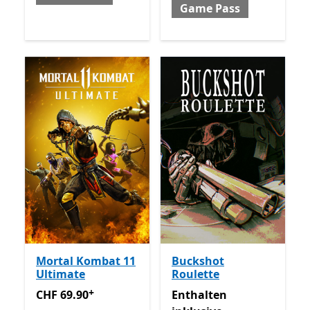
Game Pass
Mortal Kombat 11
Buckshot
Ultimate
Roulette
+
CHF 69.90
Enthält In-App-Käufe
Enthalten inklusive Game 
CHF 69.90
Enthalten