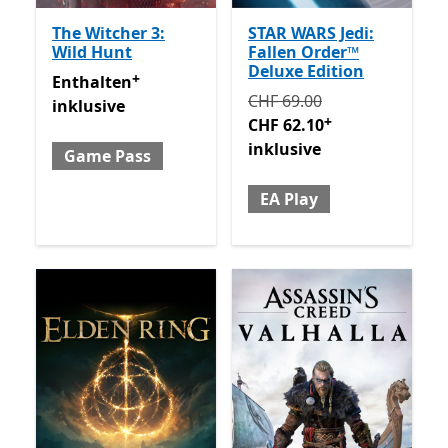
The Witcher 3:
STAR WARS Jedi:
Wild Hunt
Fallen Order™
Deluxe Edition
+
Enthalten inklusive Game Pass
Enthält In-App-Käufe
Enthalten
Ursprünglich CHF 69.00 jet
CHF 69.00
inklusive
+
CHF 62.10
inklusive
Game Pass
EA Play