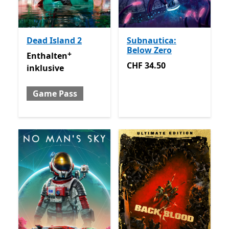
Dead Island 2
Subnautica:
Below Zero
+
Enthalten inklusive Game Pass
Enthält In-App-Käufe
Enthalten
CHF 34.50
CHF 34.50
inklusive
Game Pass