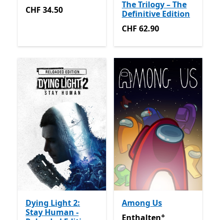
The Trilogy – The
CHF 34.50
CHF 34.50
Definitive Edition
CHF 62.90
CHF 62.90
Dying Light 2:
Among Us
Stay Human -
+
Enthalten inklusive Game 
Enthalten