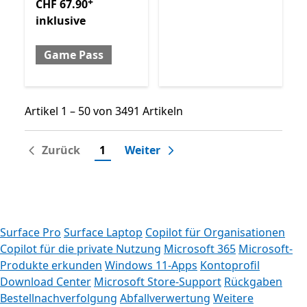
+
CHF 67.90
inklusive
Game Pass
Artikel 1 – 50 von 3491 Artikeln
Artikel 1 – 50 von 3491 Artikeln
Zurück
1
Weiter
Surface Pro
Surface Laptop
Copilot für Organisationen
Copilot für die private Nutzung
Microsoft 365
Microsoft-
Produkte erkunden
Windows 11-Apps
Kontoprofil
Download Center
Microsoft Store-Support
Rückgaben
Bestellnachverfolgung
Abfallverwertung
Weitere