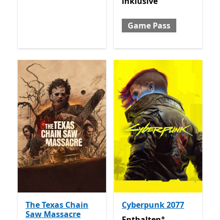
inklusive
Game Pass
The Texas Chain
Cyberpunk 2077
Saw Massacre
+
Enthalten inklusive Game 
Enthalten