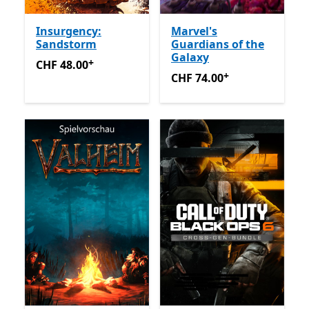
Insurgency:
Marvel's
Sandstorm
Guardians of the
Galaxy
+
CHF 48.00
Enthält In-App-Käufe
CHF 48.00
+
CHF 74.00
Enthält In-App-K
CHF 74.00