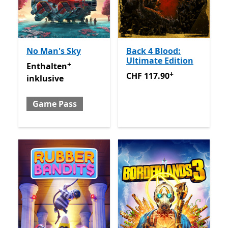
No Man's Sky
Back 4 Blood:
Ultimate Edition
+
Enthalten inklusive Game Pass
Enthält In-App-Käufe
Enthalten
+
CHF 117.90
Enthält In-App-
CHF 117.90
inklusive
Game Pass