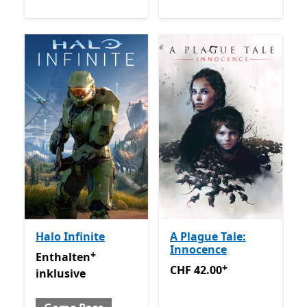
Halo Infinite
A Plague Tale:
Innocence
+
Enthalten inklusive Game Pass
Enthält In-App-Käufe
Enthalten
+
CHF 42.00
Enthält In-App-K
CHF 42.00
inklusive