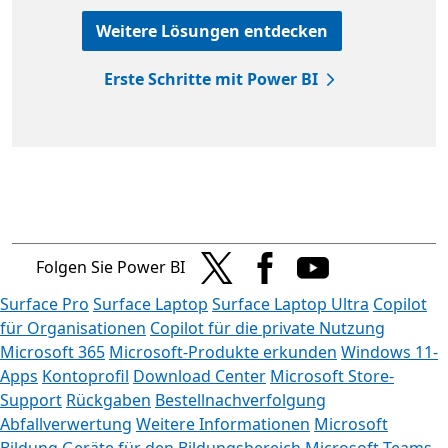
Weitere Lösungen entdecken
Erste Schritte mit Power BI
Folgen Sie Power BI
Surface Pro
Surface Laptop
Surface Laptop Ultra
Copilot
für Organisationen
Copilot für die private Nutzung
Microsoft 365
Microsoft-Produkte erkunden
Windows 11-
Apps
Kontoprofil
Download Center
Microsoft Store-
Support
Rückgaben
Bestellnachverfolgung
Abfallverwertung
Weitere Informationen
Microsoft
Bildung
Geräte für den Bildungsbereich
Microsoft Teams