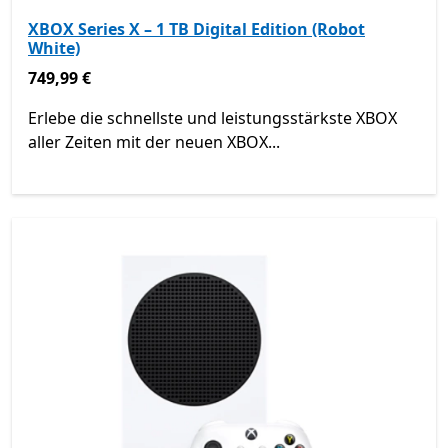
XBOX Series X – 1 TB Digital Edition (Robot
White)
749,99 €
749,99 €
Erlebe die schnellste und leistungsstärkste XBOX
aller Zeiten mit der neuen XBOX...