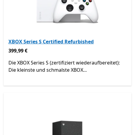
XBOX Series S Certified Refurbished
399,99 €
399,99 €
Die XBOX Series S (zertifiziert wiederaufbereitet):
Die kleinste und schmalste XBOX...