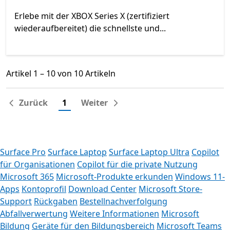
Erlebe mit der XBOX Series X (zertifiziert
wiederaufbereitet) die schnellste und...
Artikel 1 – 10 von 10 Artikeln
Artikel 1 – 10 von 10 Artikeln
Zurück
1
Weiter
Surface Pro
Surface Laptop
Surface Laptop Ultra
Copilot
für Organisationen
Copilot für die private Nutzung
Microsoft 365
Microsoft-Produkte erkunden
Windows 11-
Apps
Kontoprofil
Download Center
Microsoft Store-
Support
Rückgaben
Bestellnachverfolgung
Abfallverwertung
Weitere Informationen
Microsoft
Bildung
Geräte für den Bildungsbereich
Microsoft Teams