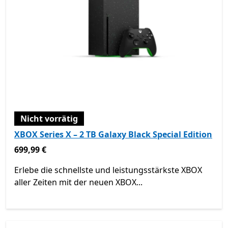
Nicht vorrätig
XBOX Series X – 2 TB Galaxy Black Special Edition
699,99 €
699,99 €
Erlebe die schnellste und leistungsstärkste XBOX
aller Zeiten mit der neuen XBOX...