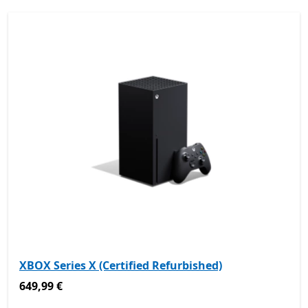
XBOX Series X (Certified Refurbished)
649,99 €
649,99 €