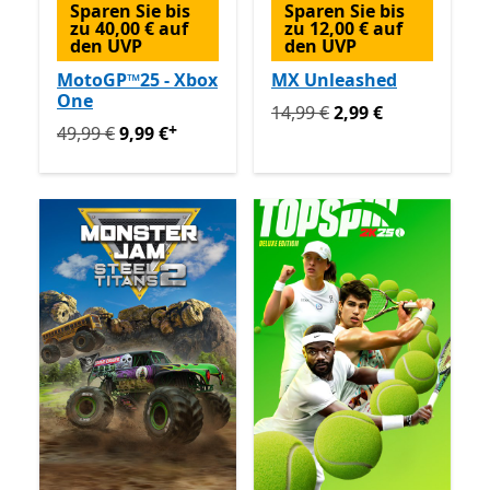
Sparen Sie bis
Sparen Sie bis
zu 40,00 € auf
zu 12,00 € auf
den UVP
den UVP
MotoGP™25 - Xbox
MX Unleashed
One
Ursprünglich 14,99 € jetzt 
14,99 €
2,99 €
+
Ursprünglich 49,99 € jetzt 9,99 €
Enthält In-App-Käuf
49,99 €
9,99 €