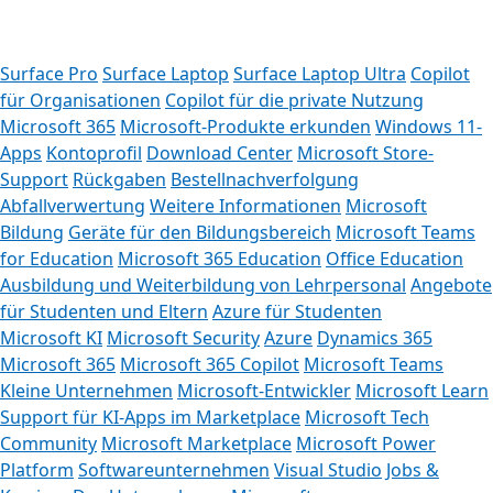
Surface Pro
Surface Laptop
Surface Laptop Ultra
Copilot
für Organisationen
Copilot für die private Nutzung
Microsoft 365
Microsoft-Produkte erkunden
Windows 11-
Apps
Kontoprofil
Download Center
Microsoft Store-
Support
Rückgaben
Bestellnachverfolgung
Abfallverwertung
Weitere Informationen
Microsoft
Bildung
Geräte für den Bildungsbereich
Microsoft Teams
for Education
Microsoft 365 Education
Office Education
Ausbildung und Weiterbildung von Lehrpersonal
Angebote
für Studenten und Eltern
Azure für Studenten
Microsoft KI
Microsoft Security
Azure
Dynamics 365
Microsoft 365
Microsoft 365 Copilot
Microsoft Teams
Kleine Unternehmen
Microsoft-Entwickler
Microsoft Learn
Support für KI-Apps im Marketplace
Microsoft Tech
Community
Microsoft Marketplace
Microsoft Power
Wie können wir helfen?
Platform
Softwareunternehmen
Visual Studio
Jobs &