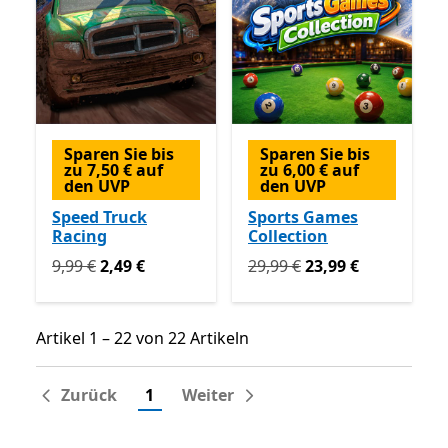
Sparen Sie bis
Sparen Sie bis
zu 7,50 € auf
zu 6,00 € auf
den UVP
den UVP
Speed Truck
Sports Games
Racing
Collection
Ursprünglich 9,99 € jetzt 2,49 €
Ursprünglich 29,99 € jetzt 
9,99 €
2,49 €
29,99 €
23,99 €
Artikel 1 – 22 von 22 Artikeln
Artikel 1 – 22 von 22 Artikeln
Zurück
1
Weiter