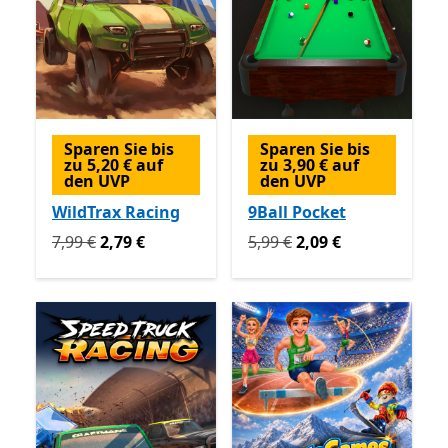
Sparen Sie bis
Sparen Sie bis
zu 5,20 € auf
zu 3,90 € auf
den UVP
den UVP
WildTrax Racing
9Ball Pocket
Ursprünglich 7,99 € jetzt 2,79 €
Ursprünglich 5,99 € jetzt 2
7,99 €
2,79 €
5,99 €
2,09 €