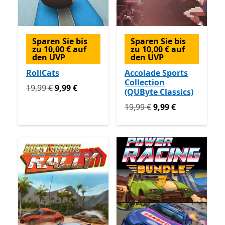
Sparen Sie bis
Sparen Sie bis
zu 10,00 € auf
zu 10,00 € auf
den UVP
den UVP
RollCats
Accolade Sports
Collection
Ursprünglich 19,99 € jetzt 9,99 €
19,99 €
9,99 €
(QUByte Classics)
Ursprünglich 19,99 € jetzt 
19,99 €
9,99 €