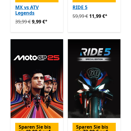
MX vs ATV
RIDE 5
Legends
+
Ursprünglich 59,99 € jetzt 
59,99 €
11,99 €
+
Ursprünglich 39,99 € jetzt 9,99 €
Enthält In-App-Käuf
39,99 €
9,99 €
Sparen Sie bis
Sparen Sie bis