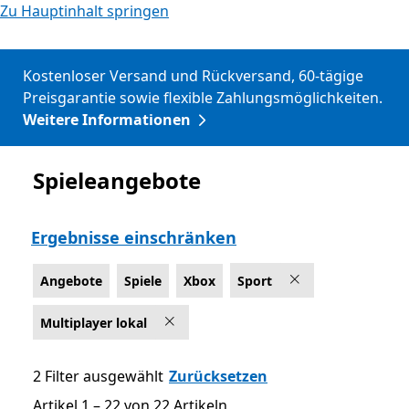
Zu Hauptinhalt springen
Kostenloser Versand und Rückversand, 60-tägige
Preisgarantie sowie flexible Zahlungsmöglichkeiten.
Weitere Informationen
Spieleangebote
Angebote
Ergebnisse einschränken
Angebote
Spiele
Xbox
Sport
Multiplayer lokal
2 Filter ausgewählt
Zurücksetzen
Artikel 1 – 22 von 22 Artikeln
Artikel 1 – 22 von 22 Artikeln