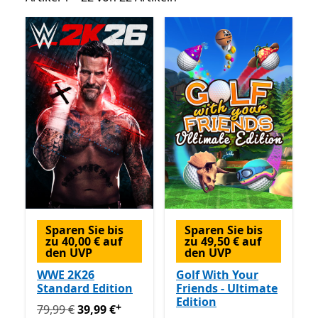
Sparen Sie bis
Sparen Sie bis
zu 40,00 € auf
zu 49,50 € auf
den UVP
den UVP
WWE 2K26
Golf With Your
Standard Edition
Friends - Ultimate
Edition
+
Ursprünglich 79,99 € jetzt 39,99 €
Enthält In-App-Käu
79,99 €
39,99 €