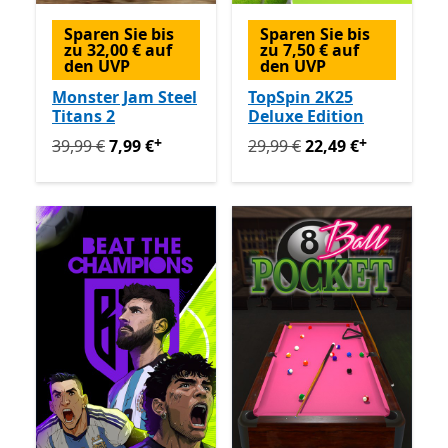
Sparen Sie bis
Sparen Sie bis
zu 32,00 € auf
zu 7,50 € auf
den UVP
den UVP
Monster Jam Steel
TopSpin 2K25
Titans 2
Deluxe Edition
+
+
Ursprünglich 39,99 € jetzt 7,99 €
Ursprünglich 29,99 € jetzt 
Enthält In-App-Käuf
39,99 €
7,99 €
29,99 €
22,49 €