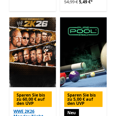
+
Ursprünglich 54,99 € jetzt 
54,99 €
5,49 €
Sparen Sie bis
Sparen Sie bis
zu 60,00 € auf
zu 5,00 € auf
den UVP
den UVP
WWE 2K26
Neu