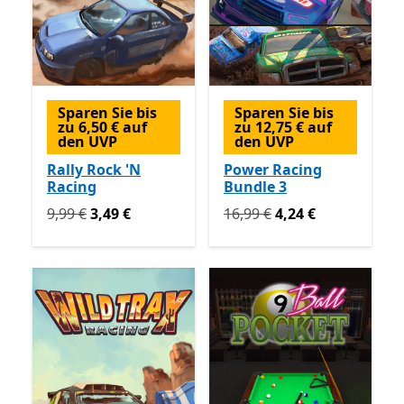
Sparen Sie bis
Sparen Sie bis
zu 6,50 € auf
zu 12,75 € auf
den UVP
den UVP
Rally Rock 'N
Power Racing
Racing
Bundle 3
Ursprünglich 9,99 € jetzt 3,49 €
Ursprünglich 16,99 € jetzt 
9,99 €
3,49 €
16,99 €
4,24 €