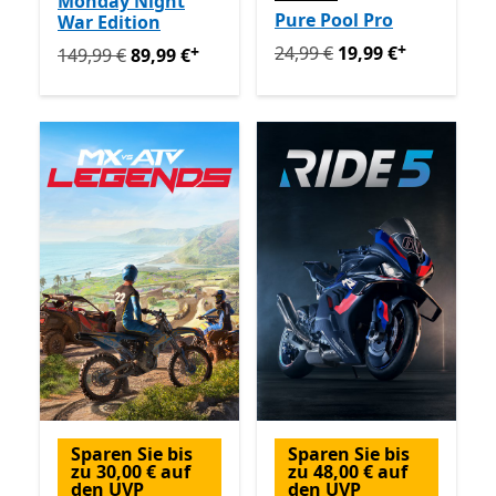
Monday Night
Pure Pool Pro
War Edition
+
Ursprünglich 24,99 € jetzt 
+
24,99 €
19,99 €
Ursprünglich 149,99 € jetzt 89,99 €
Enthält In-App-Kä
149,99 €
89,99 €
Sparen Sie bis
Sparen Sie bis
zu 30,00 € auf
zu 48,00 € auf
den UVP
den UVP