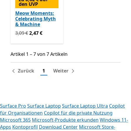
den UVP
Meow Moments:
Celebrating Myth
& Machine
Ursprünglich 3,09 € jetzt 2,47 €
3,09 €
2,47 €
Artikel 1 – 7 von 7 Artikeln
Artikel 1 – 7 von 7 Artikeln
Zurück
1
Weiter
Surface Pro
Surface Laptop
Surface Laptop Ultra
Copilot
für Organisationen
Copilot für die private Nutzung
Microsoft 365
Microsoft-Produkte erkunden
Windows 11-
Apps
Kontoprofil
Download Center
Microsoft Store-