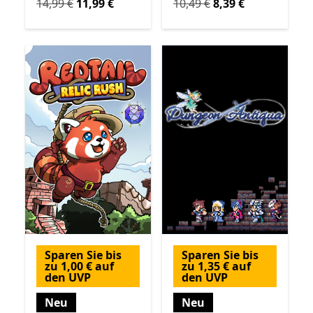
Ursprünglich 14,99 € jetzt 11,99 €
Ursprünglich 10,49 € jetzt 
14,99 €
11,99 €
10,49 €
8,39 €
Sparen Sie bis
Sparen Sie bis
zu 1,00 € auf
zu 1,35 € auf
den UVP
den UVP
Neu
Neu