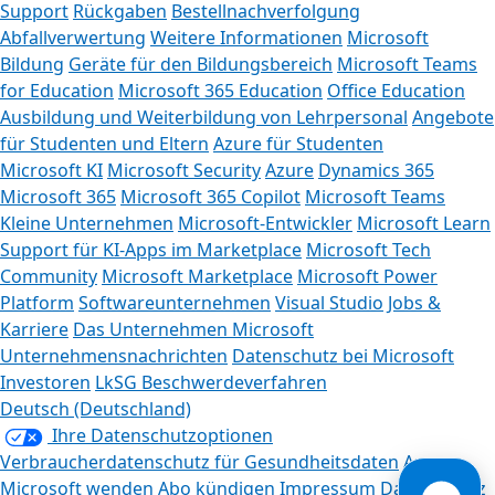
Support
Rückgaben
Bestellnachverfolgung
Abfallverwertung
Weitere Informationen
Microsoft
Bildung
Geräte für den Bildungsbereich
Microsoft Teams
for Education
Microsoft 365 Education
Office Education
Ausbildung und Weiterbildung von Lehrpersonal
Angebote
für Studenten und Eltern
Azure für Studenten
Microsoft KI
Microsoft Security
Azure
Dynamics 365
Microsoft 365
Microsoft 365 Copilot
Microsoft Teams
Kleine Unternehmen
Microsoft-Entwickler
Microsoft Learn
Support für KI-Apps im Marketplace
Microsoft Tech
Community
Microsoft Marketplace
Microsoft Power
Platform
Softwareunternehmen
Visual Studio
Jobs &
Karriere
Das Unternehmen Microsoft
Unternehmensnachrichten
Datenschutz bei Microsoft
Investoren
LkSG Beschwerdeverfahren
Deutsch (Deutschland)
Ihre Datenschutzoptionen
Verbraucherdatenschutz für Gesundheitsdaten
An
Microsoft wenden
Abo kündigen
Impressum
Datenschutz