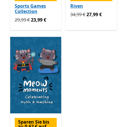
Sports Games
Riven
Collection
Ursprünglich 34,99 € jetzt 
34,99 €
27,99 €
Ursprünglich 29,99 € jetzt 23,99 €
29,99 €
23,99 €
Sparen Sie bis
zu 0,62 € auf