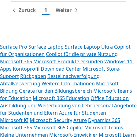
Zurück
1
Weiter
Surface Pro
Surface Laptop
Surface Laptop Ultra
Copilot
für Organisationen
Copilot für die private Nutzung
Microsoft 365
Microsoft-Produkte erkunden
Windows 11-
Apps
Kontoprofil
Download Center
Microsoft Store-
Support
Rückgaben
Bestellnachverfolgung
Abfallverwertung
Weitere Informationen
Microsoft
Bildung
Geräte für den Bildungsbereich
Microsoft Teams
for Education
Microsoft 365 Education
Office Education
Ausbildung und Weiterbildung von Lehrpersonal
Angebote
für Studenten und Eltern
Azure für Studenten
Microsoft KI
Microsoft Security
Azure
Dynamics 365
Microsoft 365
Microsoft 365 Copilot
Microsoft Teams
Kleine Unternehmen
Microsoft-Entwickler
Microsoft Learn