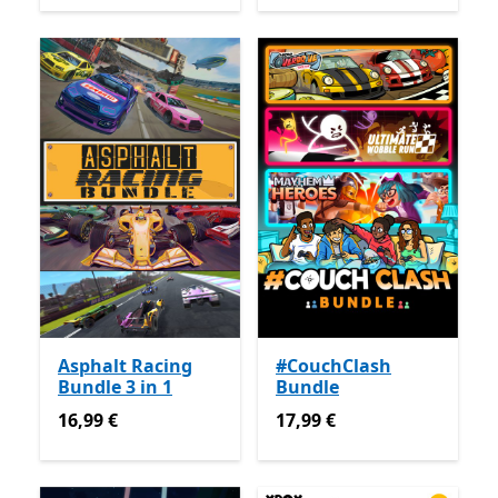
Asphalt Racing
#CouchClash
Bundle 3 in 1
Bundle
16,99 €
17,99 €
16,99 €
17,99 €