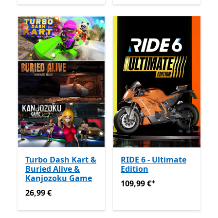
Turbo Dash Kart &
RIDE 6 - Ultimate
Buried Alive &
Edition
Kanjozoku Game
+
109,99 €
Enthält In-App-Kä
109,99 €
26,99 €
26,99 €