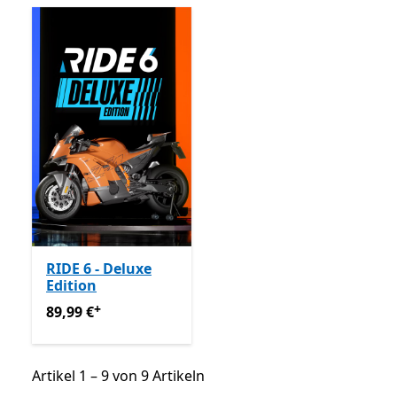
RIDE 6 - Deluxe
Edition
+
89,99 €
Enthält In-App-Käufe
89,99 €
Artikel 1 – 9 von 9 Artikeln
Artikel 1 – 9 von 9 Artikeln