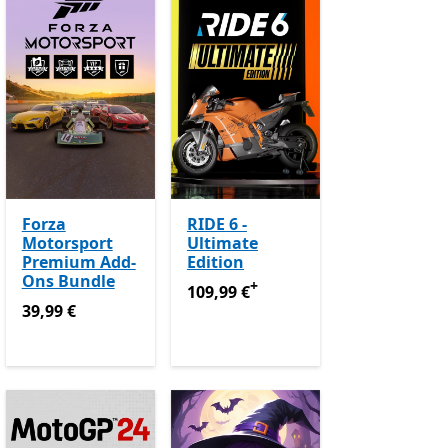
Forza
RIDE 6 -
Motorsport
Ultimate
Premium Add-
Edition
Ons Bundle
+
109,99 €
Enthält In-App-Käufe
109,99 €
39,99 €
39,99 €
App-Käufe