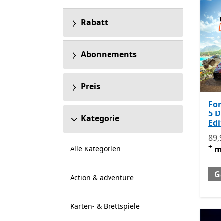
Rabatt
Abonnements
Preis
For
5 D
Kategorie
Edi
Urs
89,
+
Alle Kategorien
m
G
Action & adventure
Karten- & Brettspiele