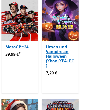
MotoGP™24
Hexen und
Vampire an
+
39,99 €
Enthält In-App-Käufe
39,99 €
Halloween
App-Käufe
(Xbox+XPA+PC
ame Pass
Enthält In-App-Käufe
)
7,29 €
7,29 €