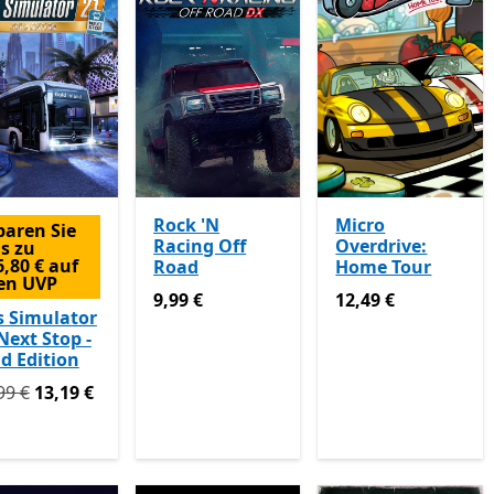
Rock 'N
Micro
paren Sie
Racing Off
Overdrive:
is zu
6,80 € auf
Road
Home Tour
en UVP
9,99 €
12,49 €
9,99 €
12,49 €
s Simulator
Next Stop -
d Edition
prünglich 39,99 € jetzt 13,19 €
Enthält In-App-Käufe
99 €
13,19 €