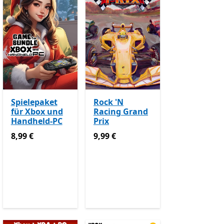
Spielepaket
Rock 'N
für Xbox und
Racing Grand
Handheld-PC
Prix
8,99 €
9,99 €
8,99 €
9,99 €