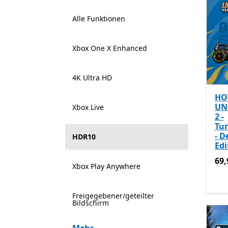
Alle Funktionen
Xbox One X Enhanced
4K Ultra HD
HO
UN
Xbox Live
2 -
Tu
- D
HDR10
Edi
69,
69,
Xbox Play Anywhere
Freigegebener/geteilter
Bildschirm