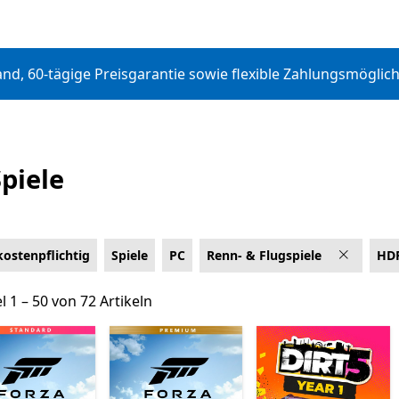
d, 60-tägige Preisgarantie sowie flexible Zahlungsmöglic
piele
kostenpflichtig
Spiele
PC
Renn- & Flugspiele
HD
ingen
l 1 – 50 von 72 Artikeln
el 1 – 50 von 72 Artikeln