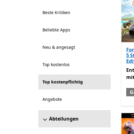
Beste Kritiken
Beliebte Apps
Neu & angesagt
For
5 S
Edi
Top kostenlos
Ent
En
mi
Top kostenpflichtig
G
Angebote
Abteilungen