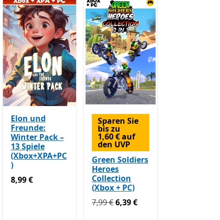
Elon und
Sparen Sie
Freunde:
bis zu
1,60 € auf
Winter Pack –
den UVP
13 Spiele
(Xbox+XPA+PC
Green Soldiers
)
Heroes
Collection
8,99 €
8,99 €
(Xbox + PC)
Ursprünglich 7,99 € jetzt 6,39 €
7,99 €
6,39 €