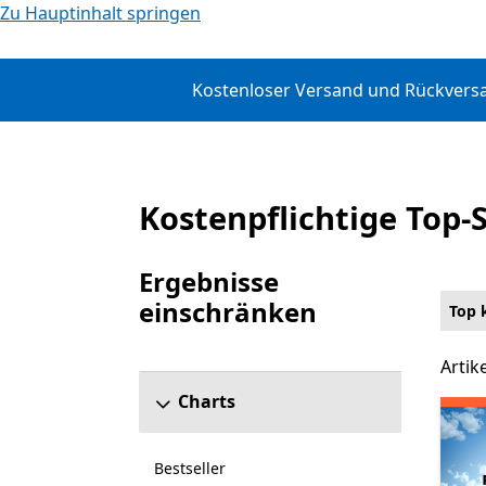
Zu Hauptinhalt springen
Kostenloser Versand und Rückversan
Kostenpflichtige Top-S
Top kostenpflichtig
Ergebnisse
einschränken
Top 
Abschnitt „Ergebnisse einschränken“ überspr
Artike
Artik
Charts
Bestseller