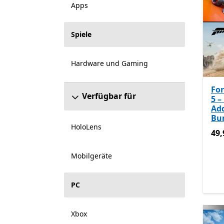
Apps
Spiele
Hardware und Gaming
For
Verfügbar für
5 
Ad
Bu
HoloLens
49,
49,
Mobilgeräte
PC
Xbox