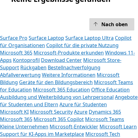
Nach oben
Surface Pro
Surface Laptop
Surface Laptop Ultra
Copilot
für Organisationen
Copilot für die private Nutzung
Microsoft 365
Microsoft-Produkte erkunden
Windows 11-
Apps
Kontoprofil
Download Center
Microsoft Store-
Support
Rückgaben
Bestellnachverfolgung
Abfallverwertung
Weitere Informationen
Microsoft
Bildung
Geräte für den Bildungsbereich
Microsoft Teams
for Education
Microsoft 365 Education
Office Education
Ausbildung und Weiterbildung von Lehrpersonal
Angebote
für Studenten und Eltern
Azure für Studenten
Microsoft KI
Microsoft Security
Azure
Dynamics 365
Microsoft 365
Microsoft 365 Copilot
Microsoft Teams
Kleine Unternehmen
Microsoft-Entwickler
Microsoft Learn
Support für KI-Apps im Marketplace
Microsoft Tech