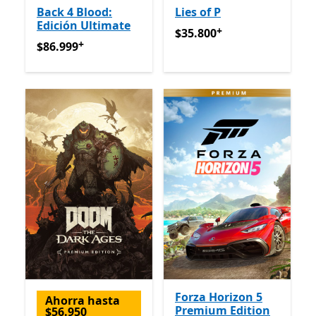
Back 4 Blood:
Lies of P
Edición Ultimate
+
$35.800
Ofrece compras den
$35.800
+
$86.999
Ofrece compras dentro de la aplicación
$86.999
Forza Horizon 5
Ahorra hasta
Premium Edition
$56.950