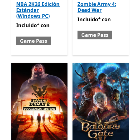
NBA 2K26 Edición
Zombie Army 4:
Estándar
Dead War
(Windows PC)
+
Incluido con Game Pass
Of
Incluido
con
+
Incluido con Game Pass
Ofrece compras dentro de la
Incluido
con
Game Pass
Game Pass