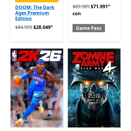
+
Originalmente $89.989 ah
$89.989
$71.991
DOOM: The Dark
Ages Premium
con
Edition
+
Originalmente $84.999 ahora $28.049
Ofrece compras
$84.999
$28.049
Game Pass