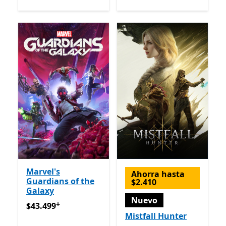
Marvel's
Ahorra hasta
Guardians of the
$2.410
Galaxy
Nuevo
+
$43.499
Ofrece compras dentro de la aplicación
$43.499
Mistfall Hunter