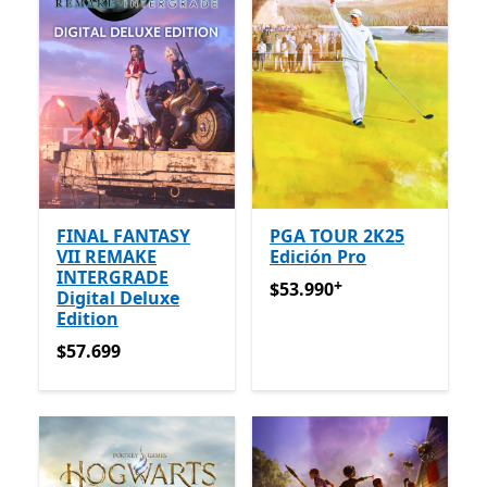
FINAL FANTASY
PGA TOUR 2K25
VII REMAKE
Edición Pro
INTERGRADE
+
$53.990
Ofrece compras den
$53.990
Digital Deluxe
Edition
$57.699
$57.699