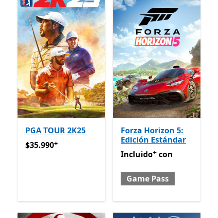
PGA TOUR 2K25
Forza Horizon 5:
Edición Estándar
+
$35.990
Ofrece compras dentro de la aplicación
$35.990
+
Incluido con Game Pass
Of
Incluido
con
Game Pass