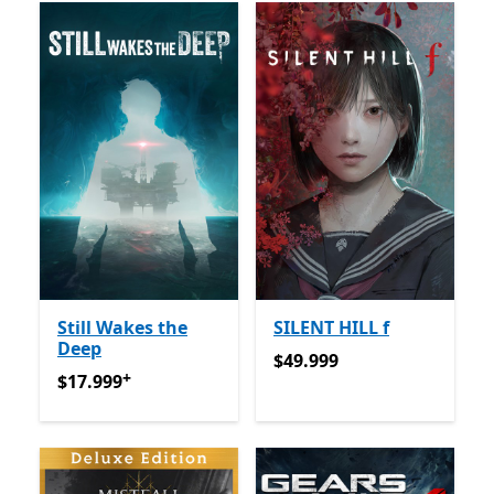
Still Wakes the
SILENT HILL f
Deep
$49.999
$49.999
+
$17.999
Ofrece compras dentro de la aplicación
$17.999