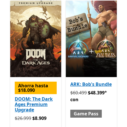
ARK: Bob's Bundle
Ahorra hasta
$18.090
+
Originalmente $60.499 ah
$60.499
$48.399
DOOM: The Dark
con
Ages Premium
Upgrade
Game Pass
Originalmente $26.999 ahora $8.909
$26.999
$8.909