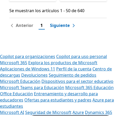
Se muestran los artículos 1 - 50 de 640
Se muestran los artículos 1 - 50 de 640
Anterior
1
Siguiente
Copilot para organizaciones
Copilot para uso personal
Microsoft 365
Explora los productos de Microsoft
Aplicaciones de Windows 11
Perfil de la cuenta
Centro de
descargas
Devoluciones
Seguimiento de pedidos
Microsoft Educación
Dispositivos para el sector educativo
Microsoft Teams para Educación
Microsoft 365 Educación
Office Educación
Entrenamiento y desarrollo para
educadores
Ofertas para estudiantes y padres
Azure para
estudiantes
Microsoft AI
Seguridad de Microsoft
Azure
Dynamics 365