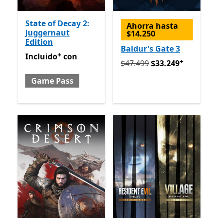
State of Decay 2:
Ahorra hasta
Juggernaut
$14.250
Edition
Baldur's Gate 3
+
Incluido con Game Pass
Ofrece compras dentro de la
Incluido
con
+
Originalmente $47.499 ah
$47.499
$33.249
Game Pass