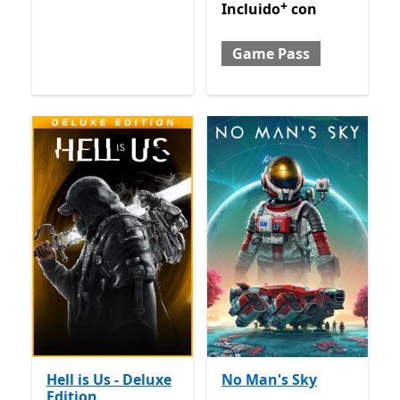
+
Incluido con Game Pass
Of
Incluido
con
Game Pass
Hell is Us - Deluxe
No Man's Sky
Edition