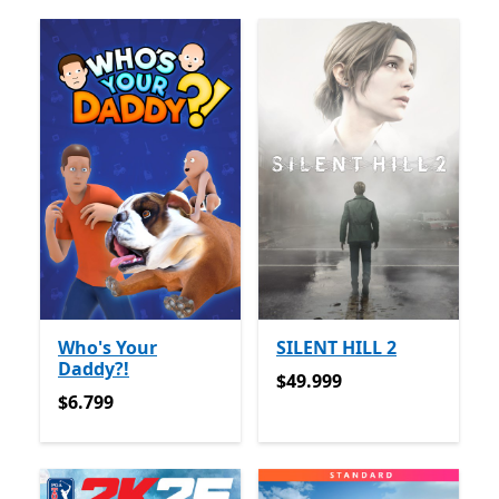
Who's Your
SILENT HILL 2
Daddy?!
$49.999
$49.999
$6.799
$6.799