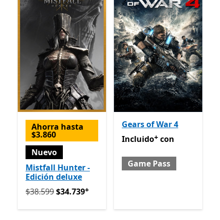
Gears of War 4
Ahorra hasta
$3.860
+
Incluido con Game Pass
Of
Incluido
con
Nuevo
Game Pass
Mistfall Hunter -
Edición deluxe
+
Originalmente $38.599 ahora $34.739
Ofrece compras
$38.599
$34.739