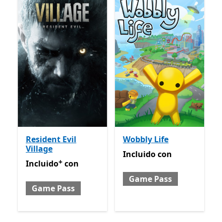
Resident Evil
Wobbly Life
Village
Incluido con Game Pass
Incluido
con
+
Incluido con Game Pass
Ofrece compras dentro de la
Incluido
con
Game Pass
Game Pass