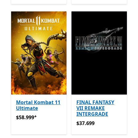
Mortal Kombat 11
FINAL FANTASY
Ultimate
VII REMAKE
INTERGRADE
+
$58.999
Ofrece compras dentro de la aplicación
$58.999
$37.699
$37.699