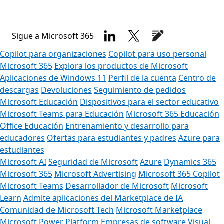
Sigue a Microsoft 365
Copilot para organizaciones
Copilot para uso personal
Microsoft 365
Explora los productos de Microsoft
Aplicaciones de Windows 11
Perfil de la cuenta
Centro de
descargas
Devoluciones
Seguimiento de pedidos
Microsoft Educación
Dispositivos para el sector educativo
Microsoft Teams para Educación
Microsoft 365 Educación
Office Educación
Entrenamiento y desarrollo para
educadores
Ofertas para estudiantes y padres
Azure para
estudiantes
Microsoft AI
Seguridad de Microsoft
Azure
Dynamics 365
Microsoft 365
Microsoft Advertising
Microsoft 365 Copilot
Microsoft Teams
Desarrollador de Microsoft
Microsoft
Learn
Admite aplicaciones del Marketplace de IA
Comunidad de Microsoft Tech
Microsoft Marketplace
Microsoft Power Platform
Empresas de software
Visual