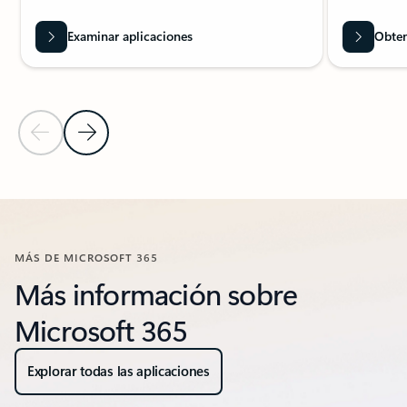
Examinar aplicaciones
Obten
Diapositiva anterior
Diapositiva siguiente
Volver a los controles de navegación de carrusel
MÁS DE MICROSOFT 365
Más información sobre
Microsoft 365
Explorar todas las aplicaciones