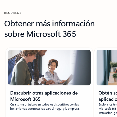
RECURSOS
Obtener más información
sobre Microsoft 365
Descubrir otras aplicaciones de
Obtén so
Microsoft 365
aplicaci
Crea tu mejor trabajo en todos los dispositivos con las
Explora los te
herramientas que necesitas para el hogar y la empresa.
Microsoft 365 
instalación, g