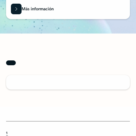
Prueba gratuita
Probar Microsoft 365 para empresas
Crea, conecta y colabora en aplicaciones web, de escritorio y móviles para
que tu empresa siga creciendo; prueba Microsoft 365 Empresa Estándar
gratis durante un mes.
Más información