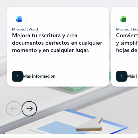
Mostrando 1 de diapositiva de 8
Microsoft Word
Microsoft Exc
Mejora tu escritura y crea
Conviert
documentos perfectos en cualquier
y simpli
momento y en cualquier lugar.
hojas de 
Más información
Más i
Diapositiva anterior
Diapositiva siguiente
Volver a la sección MÁS MICROSOFT 365