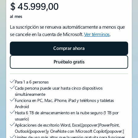
$ 45.999,00
al mes
La suscripción se renueva automáticamente a menos que
se cancele en la cuenta de Microsoft.
Ver términos
.
Comprar ahora
Pruébalo gratis
Para 1 a 6 personas
Cada persona puede usar hasta cinco dispositivos
simultáneamente
Funciona en PC, Mac, iPhone, iPad y teléfonos y tabletas
Android
Hasta 6 TB de almacenamiento en la nube seguro (1 TB por
usuario)
Aplicaciones de escritorio Word, Excel,
[popover:]
PowerPoint,
Outlook
[popover:]
y OneNote con Microsoft Copilot
[popover:]
Límites de uso más altos que la versión gratuita para funciones