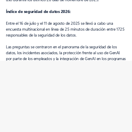
Índice de seguridad de datos 2026:
Entre el 16 de julio y el 11 de agosto de 2025 se llevó a cabo una
encuesta multinacional en línea de 25 minutos de duración entre 1725
responsables de la seguridad de los datos.
Las preguntas se centraron en el panorama de la seguridad de los
datos, los incidentes asociados, la protección frente al uso de GenAI
por parte de los empleados y la integración de GenAI en los programas
de seguridad de datos, con el fin de destacar las comparaciones
respecto a 2024.
Se realizaron entrevistas en profundidad de una hora de duración a 10
responsables de seguridad de datos en Estados Unidos y Reino Unido
para recabar información sobre cómo abordan la seguridad de datos
en sus organizaciones.
Definiciones:
Los
agentes activos
son aquellos que 1) se han implementado en
producción y 2) han realizado alguna "actividad real" en los últimos 28