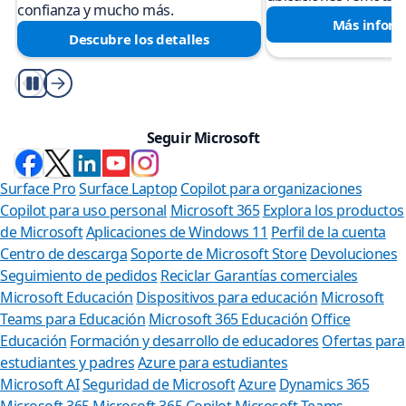
confianza y mucho más.
Más infor
Descubre los detalles
Reproducir/Pausa
Seguir Microsoft
Surface Pro
Surface Laptop
Copilot para organizaciones
Copilot para uso personal
Microsoft 365
Explora los productos
de Microsoft
Aplicaciones de Windows 11
Perfil de la cuenta
Centro de descarga
Soporte de Microsoft Store
Devoluciones
Seguimiento de pedidos
Reciclar
Garantías comerciales
Microsoft Educación
Dispositivos para educación
Microsoft
Teams para Educación
Microsoft 365 Educación
Office
Educación
Formación y desarrollo de educadores
Ofertas para
estudiantes y padres
Azure para estudiantes
Microsoft AI
Seguridad de Microsoft
Azure
Dynamics 365