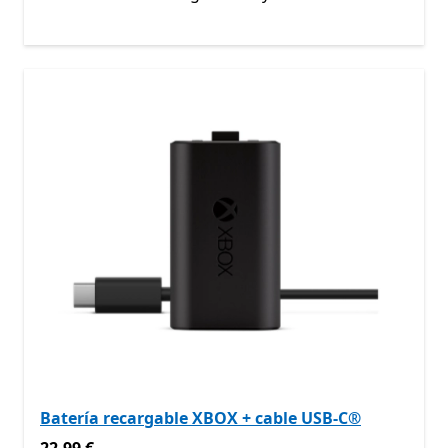
Batería recargable XBOX + cable USB-C®
22,99 €
22,99 €