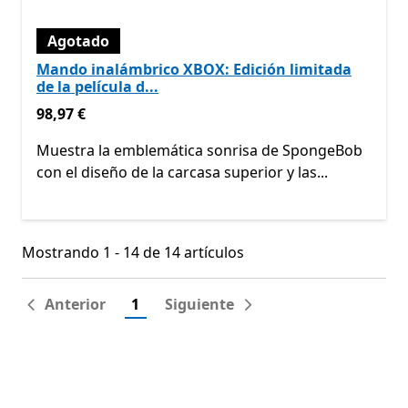
Agotado
Mando inalámbrico XBOX: Edición limitada
de la película d...
98,97 €
98,97 €
Muestra la emblemática sonrisa de SpongeBob
con el diseño de la carcasa superior y las...
Mostrando 1 - 14 de 14 artículos
Mostrando 1 - 14 de 14 artículos
Anterior
1
Siguiente