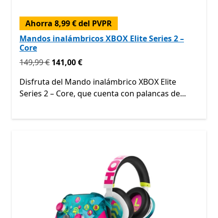
Ahorra 8,99 € del PVPR
Mandos inalámbricos XBOX Elite Series 2 –
Core
Originalmente 149,99 € ahora 141,00 €
149,99 €
141,00 €
Disfruta del Mando inalámbrico XBOX Elite
Series 2 – Core, que cuenta con palancas de...