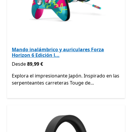
Mando inalámbrico y auriculares Forza
Horizon 6 Edición l...
Desde 89,99 €
Desde
89,99 €
Explora el impresionante Japón. Inspirado en las
serpenteantes carreteras Touge de...