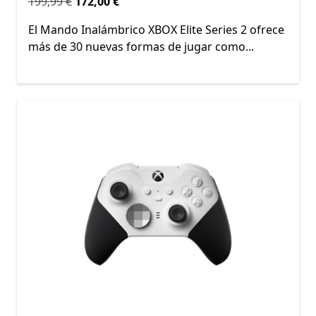
Originalmente 199,99 € ahora 172,00 €
199,99 €
172,00 €
El Mando Inalámbrico XBOX Elite Series 2 ofrece
más de 30 nuevas formas de jugar como...