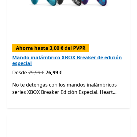
Ahorra hasta 3,00 € del PVPR
Mando inalámbrico XBOX Breaker de edición
especial
Originalmente Desde 79,99 € ahora Desde 76,99 €
Desde
79,99 €
76,99 €
No te detengas con los mandos inalámbricos
series XBOX Breaker Edición Especial. Heart...