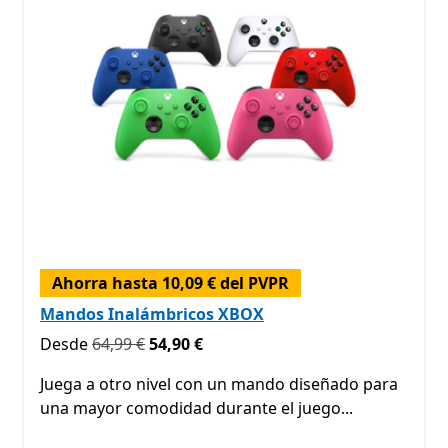
Ahorra hasta 10,09 € del PVPR
Mandos Inalámbricos XBOX
Originalmente Desde 64,99 € ahora Desde 54,90 €
Desde
64,99 €
54,90 €
Juega a otro nivel con un mando diseñado para
una mayor comodidad durante el juego...