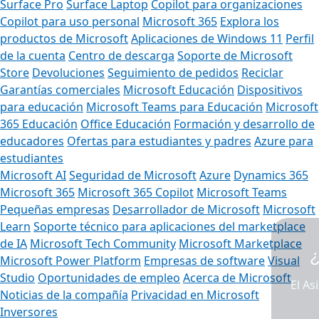
Surface Pro
Surface Laptop
Copilot para organizaciones
Copilot para uso personal
Microsoft 365
Explora los
productos de Microsoft
Aplicaciones de Windows 11
Perfil
de la cuenta
Centro de descarga
Soporte de Microsoft
Store
Devoluciones
Seguimiento de pedidos
Reciclar
Garantías comerciales
Microsoft Educación
Dispositivos
para educación
Microsoft Teams para Educación
Microsoft
365 Educación
Office Educación
Formación y desarrollo de
educadores
Ofertas para estudiantes y padres
Azure para
estudiantes
Microsoft AI
Seguridad de Microsoft
Azure
Dynamics 365
Microsoft 365
Microsoft 365 Copilot
Microsoft Teams
Pequeñas empresas
Desarrollador de Microsoft
Microsoft
Learn
Soporte técnico para aplicaciones del marketplace
de IA
Microsoft Tech Community
Microsoft Marketplace
¿Podemos ayudarte?
Microsoft Power Platform
Empresas de software
Visual
Studio
Oportunidades de empleo
Acerca de Microsoft
El Asistente de Store está disponible
Noticias de la compañía
Privacidad en Microsoft
de forma ininterrumpida.
Inversores