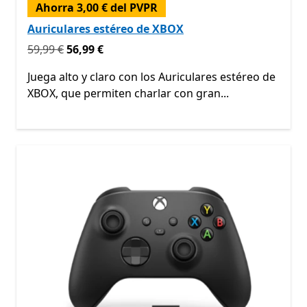
Ahorra 3,00 € del PVPR
Auriculares estéreo de XBOX
Originalmente 59,99 € ahora 56,99 €
59,99 €
56,99 €
Juega alto y claro con los Auriculares estéreo de
XBOX, que permiten charlar con gran...