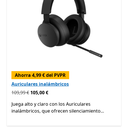
Ahorra 4,99 € del PVPR
Auriculares inalámbricos
Originalmente 109,99 € ahora 105,00 €
109,99 €
105,00 €
Juega alto y claro con los Auriculares
inalámbricos, que ofrecen silenciamiento...