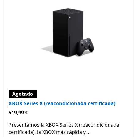
Agotado
XBOX Series X (reacondicionada certificada)
519,99 €
519,99 €
Presentamos la XBOX Series X (reacondicionada
certificada), la XBOX más rápida y...