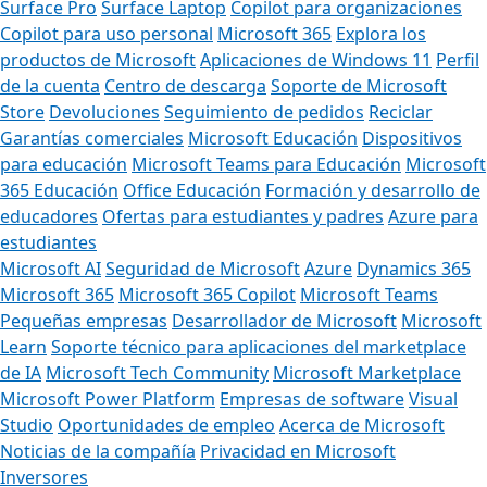
Surface Pro
Surface Laptop
Copilot para organizaciones
Copilot para uso personal
Microsoft 365
Explora los
productos de Microsoft
Aplicaciones de Windows 11
Perfil
de la cuenta
Centro de descarga
Soporte de Microsoft
Store
Devoluciones
Seguimiento de pedidos
Reciclar
Garantías comerciales
Microsoft Educación
Dispositivos
para educación
Microsoft Teams para Educación
Microsoft
365 Educación
Office Educación
Formación y desarrollo de
educadores
Ofertas para estudiantes y padres
Azure para
estudiantes
Microsoft AI
Seguridad de Microsoft
Azure
Dynamics 365
Microsoft 365
Microsoft 365 Copilot
Microsoft Teams
Pequeñas empresas
Desarrollador de Microsoft
Microsoft
Learn
Soporte técnico para aplicaciones del marketplace
de IA
Microsoft Tech Community
Microsoft Marketplace
Microsoft Power Platform
Empresas de software
Visual
Studio
Oportunidades de empleo
Acerca de Microsoft
Noticias de la compañía
Privacidad en Microsoft
Inversores