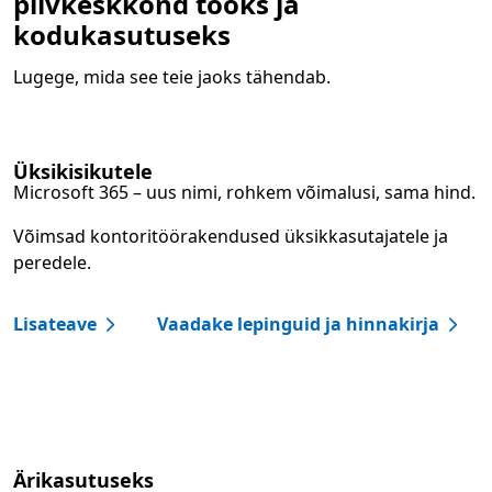
pilvkeskkond tööks ja
kodukasutuseks
Lugege, mida see teie jaoks tähendab.
Üksikisikutele
Microsoft 365 – uus nimi, rohkem võimalusi, sama hind.
Võimsad kontoritöörakendused üksikkasutajatele ja
peredele.
Lisateave
Vaadake lepinguid ja hinnakirja
Ärikasutuseks