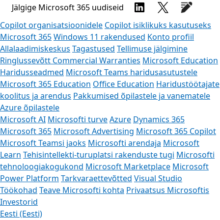
Jälgige Microsoft 365 uudiseid
Copilot organisatsioonidele
Copilot isiklikuks kasutuseks
Microsoft 365
Windows 11 rakendused
Konto profiil
Allalaadimiskeskus
Tagastused
Tellimuse jälgimine
Ringlussevõtt
Commercial Warranties
Microsoft Education
Haridusseadmed
Microsoft Teams haridusasutustele
Microsoft 365 Education
Office Education
Haridustöötajate
koolitus ja arendus
Pakkumised õpilastele ja vanematele
Azure õpilastele
Microsoft AI
Microsofti turve
Azure
Dynamics 365
Microsoft 365
Microsoft Advertising
Microsoft 365 Copilot
Microsoft Teamsi jaoks
Microsofti arendaja
Microsoft
Learn
Tehisintellekti-turuplatsi rakenduste tugi
Microsofti
tehnoloogiakogukond
Microsoft Marketplace
Microsoft
Power Platform
Tarkvaraettevõtted
Visual Studio
Töökohad
Teave Microsofti kohta
Privaatsus Microsoftis
Investorid
Eesti (Eesti)