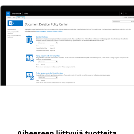
Aiheeseen liittyviä tuotteita