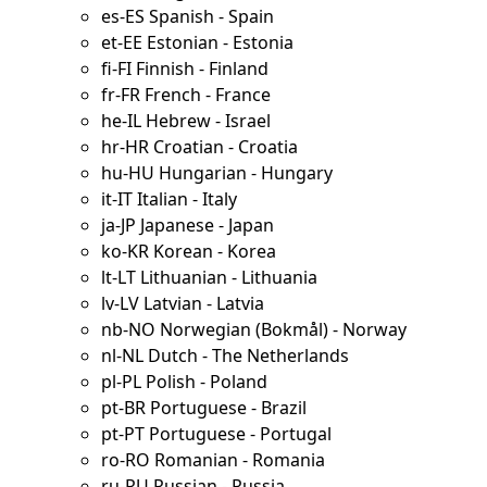
es-ES Spanish - Spain
et-EE Estonian - Estonia
fi-FI Finnish - Finland
fr-FR French - France
he-IL Hebrew - Israel
hr-HR Croatian - Croatia
hu-HU Hungarian - Hungary
it-IT Italian - Italy
ja-JP Japanese - Japan
ko-KR Korean - Korea
lt-LT Lithuanian - Lithuania
lv-LV Latvian - Latvia
nb-NO Norwegian (Bokmål) - Norway
nl-NL Dutch - The Netherlands
pl-PL Polish - Poland
pt-BR Portuguese - Brazil
pt-PT Portuguese - Portugal
ro-RO Romanian - Romania
ru-RU Russian - Russia