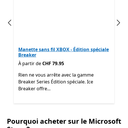
Diapositive précédente
Diap
Manette sans fil XBOX - Édition spéciale
Breaker
À partir de CHF 79.95
À partir de
CHF 79.95
Rien ne vous arrête avec la gamme
Breaker Series Édition spéciale. Ice
Breaker offre...
Retour aux contrôles suivants et précédents
Pourquoi acheter sur le Microsoft
Fin de
Découvrir d’autres produits