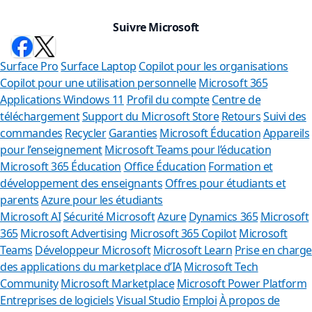
Suivre Microsoft
Surface Pro
Surface Laptop
Copilot pour les organisations
Copilot pour une utilisation personnelle
Microsoft 365
Applications Windows 11
Profil du compte
Centre de
téléchargement
Support du Microsoft Store
Retours
Suivi des
commandes
Recycler
Garanties
Microsoft Éducation
Appareils
pour l’enseignement
Microsoft Teams pour l’éducation
Microsoft 365 Éducation
Office Éducation
Formation et
développement des enseignants
Offres pour étudiants et
parents
Azure pour les étudiants
Microsoft AI
Sécurité Microsoft
Azure
Dynamics 365
Microsoft
365
Microsoft Advertising
Microsoft 365 Copilot
Microsoft
Teams
Développeur Microsoft
Microsoft Learn
Prise en charge
des applications du marketplace d’IA
Microsoft Tech
Community
Microsoft Marketplace
Microsoft Power Platform
Entreprises de logiciels
Visual Studio
Emploi
À propos de