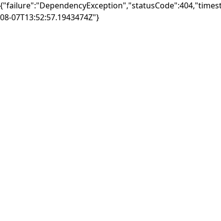
{"failure":"DependencyException","statusCode":404,"times
08-07T13:52:57.1943474Z"}