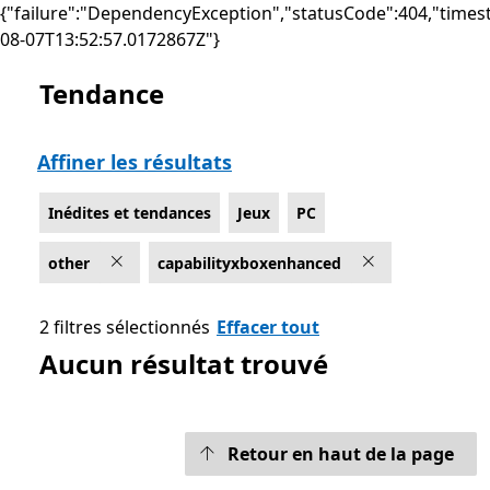
{"failure":"DependencyException","statusCode":404,"times
08-07T13:52:57.0172867Z"}
Tendance
Liste Microsoft.com
Affiner les résultats
Inédites et tendances
Jeux
PC
other
capabilityxboxenhanced
2 filtres sélectionnés
Effacer tout
Aucun résultat trouvé
Retour en haut de la page