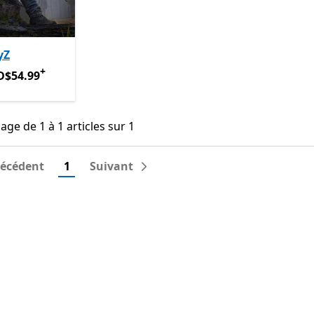
yZ
+
D$54.99
Avec des achats dans l’application
D$54.99
age de 1 à 1 articles sur 1
hage de 1 à 1 articles sur 1
récédent
1
Suivant