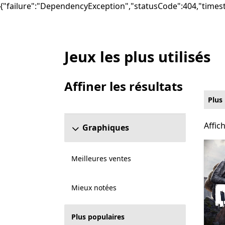
{"failure":"DependencyException","statusCode":404,"times
Jeux les plus utilisés
Liste Microsoft.com
Affiner les résultats
Ignorer la section Affiner les résultats
Plus
Affich
Affic
Graphiques
Meilleures ventes
Mieux notées
Plus populaires