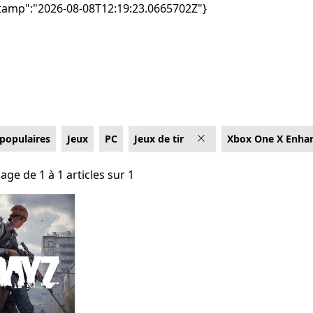
tamp":"2026-08-08T12:19:23.0665702Z"}
 populaires
Jeux
PC
Jeux de tir
Xbox One X Enha
age de 1 à 1 articles sur 1
hage de 1 à 1 articles sur 1