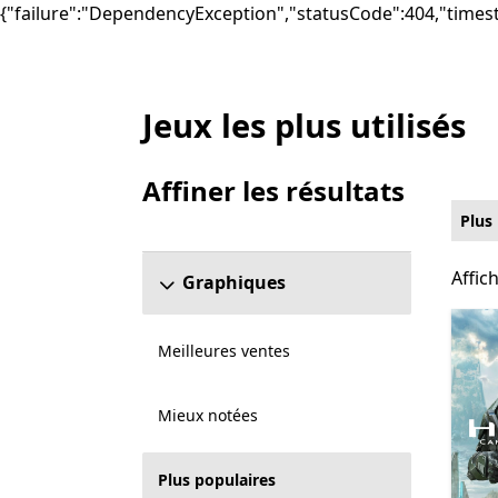
{"failure":"DependencyException","statusCode":404,"times
Jeux les plus utilisés
Liste Microsoft.com
Affiner les résultats
Ignorer la section Affiner les résultats
Plus
Affich
Affic
Graphiques
Meilleures ventes
Mieux notées
Plus populaires