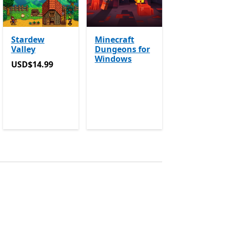
Stardew
Minecraft
Valley
Dungeons for
Windows
USD$14.99
USD$14.99
24.99 maintenant USD$18.74
Avec des achats dans l’applicat