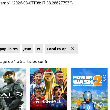
tamp":"2026-08-07T08:17:38.2862775Z"}
 populaires
Jeux
PC
Local co-op
age de 1 à 5 articles sur 5
hage de 1 à 5 articles sur 5