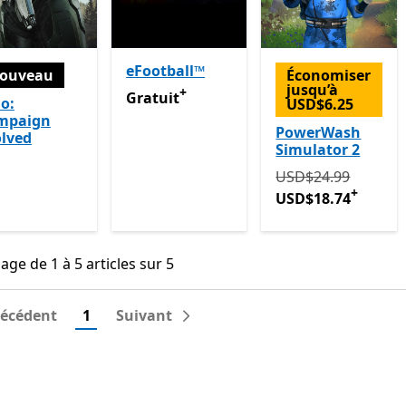
eFootball™
ouveau
Économiser
jusqu’à
+
Gratuit
Avec des achats dans l’application
Gratuit
o:
USD$6.25
mpaign
PowerWash
lved
Simulator 2
Initialement USD$
USD$24.99
+
USD$18.74
age de 1 à 5 articles sur 5
hage de 1 à 5 articles sur 5
récédent
1
Suivant