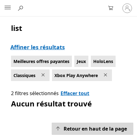
Connect
Microsoft
vous
à
votre
list
Liste Microsoft.com
compte
Affiner les résultats
Meilleures offres payantes
Jeux
HoloLens
Classiques
Xbox Play Anywhere
2 filtres sélectionnés
Effacer tout
Aucun résultat trouvé
Retour en haut de la page