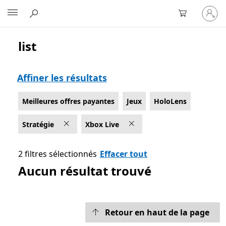
Connect
Microsoft
vous
à
votre
list
Liste Microsoft.com
compte
Affiner les résultats
Meilleures offres payantes
Jeux
HoloLens
Stratégie
Xbox Live
2 filtres sélectionnés
Effacer tout
Aucun résultat trouvé
Retour en haut de la page