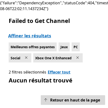
{"failure":"DependencyException","statusCode":404,"times
08-06T22:02:11.1437234Z"}
Failed to Get Channel
Liste Microsoft.com
Affiner les résultats
Meilleures offres payantes
Jeux
PC
Social
Xbox One X Enhanced
2 filtres sélectionnés
Effacer tout
Aucun résultat trouvé
Retour en haut de la page