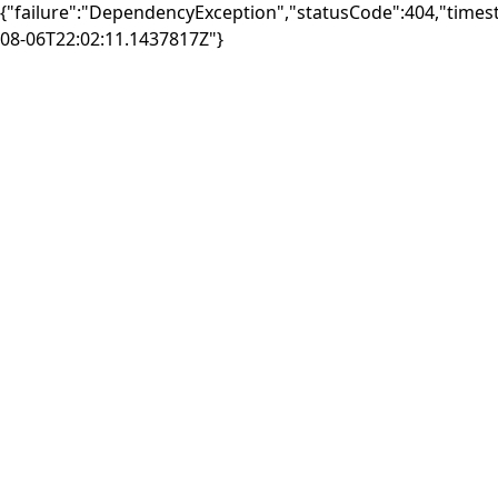
{"failure":"DependencyException","statusCode":404,"times
08-06T22:02:11.1437817Z"}