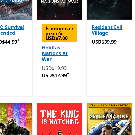
: Survival
Resident Evil
Économiser
cended
Village
jusqu’à
USD$7.00
+
+
D$44.99
Avec des achats dans l’application
USD$39.99
Avec des
D$44.99
USD$39.99
Holdfast:
Nations At
War
Initialement USD$19.99 maintenant USD
USD$19.99
+
USD$12.99