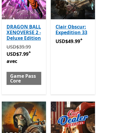
DRAGON BALL
Clair Obscur:
XENOVERSE 2 -
Expedition 33
Deluxe Edition
+
 achats dans l’application
USD$49.99
Avec des achats dans l’a
USD$49.99
Initialement USD$39.99 maintenant USD$7.99 avec Gam
USD$39.99
+
USD$7.99
avec
$12.99
Avec des achats dans l’application
Game Pass
Core