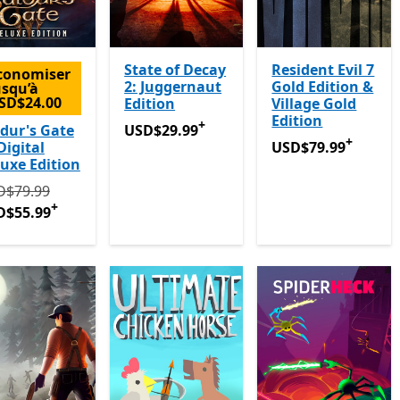
State of Decay
Resident Evil 7
conomiser
2: Juggernaut
Gold Edition &
usqu’à
SD$24.00
Edition
Village Gold
Edition
+
USD$29.99
Avec des achats dans l’applica
dur's Gate
USD$29.99
+
USD$79.99
Avec des
 Digital
USD$79.99
uxe Edition
tialement USD$79.99 maintenant USD$55.99
Avec des achats 
D$79.99
+
D$55.99