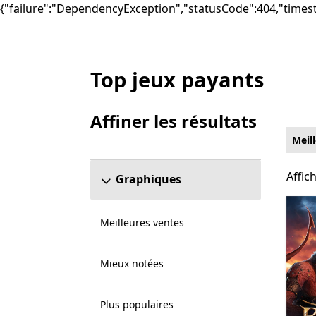
{"failure":"DependencyException","statusCode":404,"times
Top jeux payants
Liste Microsoft.com
Affiner les résultats
Ignorer la section Affiner les résultats
Meil
Affic
Affic
Graphiques
Meilleures ventes
Mieux notées
Plus populaires