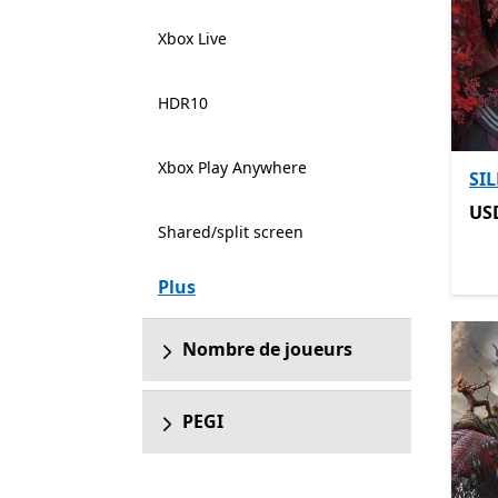
Xbox Live
HDR10
Xbox Play Anywhere
SIL
US
US
Shared/split screen
Plus
Nombre de joueurs
PEGI