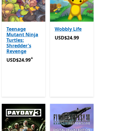
Teenage
Wobbly Life
Mutant Ninja
 achats dans l’application
USD$24.99
USD$24.99
Turtles:
Shredder's
Revenge
+
USD$24.99
Avec des achats dans l’application
USD$24.99