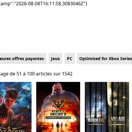
tamp":"2026-08-08T16:11:58.3083046Z"}
leures offres payantes
Jeux
PC
Optimized for Xbox Serie
hage de 51 à 100 articles sur 1542
hage de 51 à 100 articles sur 1542