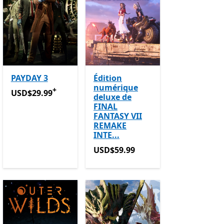
PAYDAY 3
Édition
numérique
+
tion
USD$29.99
Avec des achats dans l’application
USD$29.99
deluxe de
FINAL
 achats dans l’application
FANTASY VII
REMAKE
INTE...
USD$59.99
USD$59.99