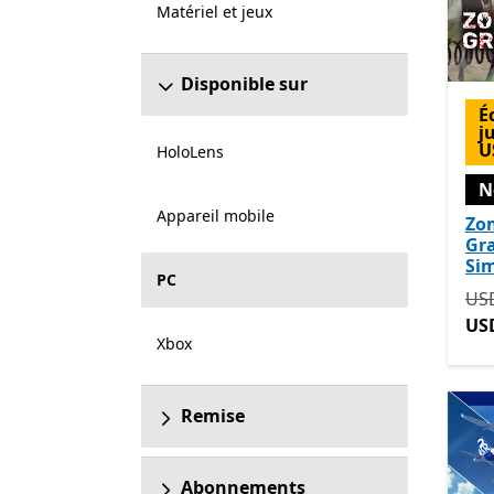
Matériel et jeux
Disponible sur
É
j
U
HoloLens
N
Appareil mobile
Zo
Gr
Si
PC
Ini
US
US
Xbox
Remise
Abonnements