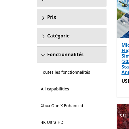
Prix
Catégorie
Mic
Fli
Fonctionnalités
Si
(20
St
Ann
Toutes les fonctionnalités
US
US
All capabilities
Xbox One X Enhanced
4K Ultra HD