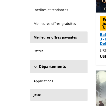
Inédites et tendances
É
j
Meilleures offres gratuites
U
Bal
Meilleures offres payantes
3 -
Del
Ini
US
Offres
US
Départements
Applications
Jeux