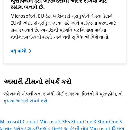
યુરોપિયન ડેટા બાઉન્ડરીની અંદર રાખવા માટે
સક્ષમ બનાવે છે.
Microsoftની EU ડેટા બાઉન્ડરી ગ્રાહકોને તેમના ડેટાને
EUની અંદર સંગ્રહિત કરવા માટે અને પ્રક્રિયા કરવા માટે
સક્ષમ બનાવે છે. અગાઉની પ્રગતિ પર નિર્માણ પામેલા
નવીનતમ ઉન્નતીકરણો અને નવી સુવિધાઓ વિશે વાંચો.
વધુ વાંચો
અમારી ટીમનો સંપર્ક કરો
જો તમને ગોપનીયતા સંબંધી કોઈ સમસ્યા, વિનંતી કે પ્રશ્ન હોય, તો
કૃપયા અમારો સંપર્ક કરો
Microsoft Copilot
Microsoft 365
Xbox One X
Xbox One S
ખાતાનું પ્રોફાઇલ
ડાઉનલોડ સેન્ટર
ઑર્ડરની નોંધ
Microsoft શિક્ષણ