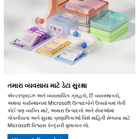
તમારા વ્યવસાય માટે ડેટા સુરક્ષા
એન્ટરપ્રાઇઝ અને વ્યવસાયિક ગ્રાહકો, IT વ્યવસ્થાપકો,
અથવા કાર્યસ્થાનમાં Microsoft ઉત્પાદનોને ઉપયોગમાં લેતી
કોઈ પણ વ્યક્તિ માટે, અમારા ઉત્પાદનો અને સેવાઓમાં
ગોપનીયતા અને સુરક્ષા પ્રણાલિકાઓ વિશે માહિતી મેળવવા માટે
Microsoft વિશ્વાસ કેન્દ્રની મુલાકાત લો.