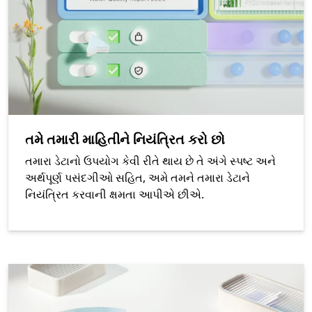
તમે તમારી માહિતીને નિયંત્રિત કરો છો
તમારા ડેટાનો ઉપયોગ કેવી રીતે થાય છે તે અંગે સ્પષ્ટ અને
અર્થપૂર્ણ પસંદગીઓ સહિત, અમે તમને તમારા ડેટાને
નિયંત્રિત કરવાની ક્ષમતા આપીએ છીએ.