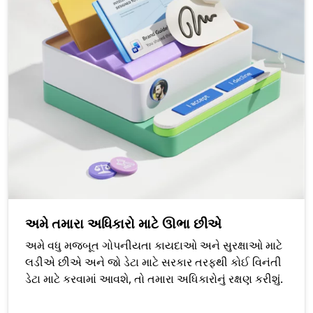
અમે તમારા અધિકારો માટે ઊભા છીએ
અમે વધુ મજબૂત ગોપનીયતા કાયદાઓ અને સુરક્ષાઓ માટે
લડીએ છીએ અને જો ડેટા માટે સરકાર તરફથી કોઈ વિનંતી
ડેટા માટે કરવામાં આવશે, તો તમારા અધિકારોનું રક્ષણ કરીશું.