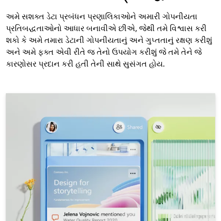
અમે સશક્ત ડેટા પ્રબંધન પ્રણાલિકાઓને અમારી ગોપનીયતા
પ્રતિબદ્ધતાઓનો આધાર બનાવીએ છીએ, જેથી તમે વિશ્વાસ કરી
શકો કે અમે તમારા ડેટાની ગોપનીયતાનું અને ગુપ્તતાનું રક્ષણ કરીશું
અને અમે ફક્ત એવી રીતે જ તેનો ઉપયોગ કરીશું જે તમે તેને જે
કારણોસર પ્રદાન કરી હતી તેની સાથે સુસંગત હોય.