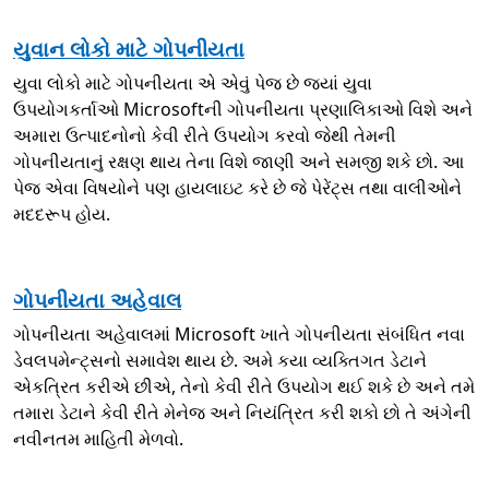
યુવાન લોકો માટે ગોપનીયતા
યુવા લોકો માટે ગોપનીયતા એ એવું પેજ છે જ્યાં યુવા
ઉપયોગકર્તાઓ Microsoftની ગોપનીયતા પ્રણાલિકાઓ વિશે અને
અમારા ઉત્પાદનોનો કેવી રીતે ઉપયોગ કરવો જેથી તેમની
ગોપનીયતાનું રક્ષણ થાય તેના વિશે જાણી અને સમજી શકે છો. આ
પેજ એવા વિષયોને પણ હાયલાઇટ કરે છે જે પેરેંટ્સ તથા વાલીઓને
મદદરૂપ હોય.
ગોપનીયતા અહેવાલ
ગોપનીયતા અહેવાલમાં Microsoft ખાતે ગોપનીયતા સંબંધિત નવા
ડેવલપમેન્ટ્સનો સમાવેશ થાય છે. અમે કયા વ્યક્તિગત ડેટાને
એકત્રિત કરીએ છીએ, તેનો કેવી રીતે ઉપયોગ થઈ શકે છે અને તમે
તમારા ડેટાને કેવી રીતે મેનેજ અને નિયંત્રિત કરી શકો છો તે અંગેની
નવીનતમ માહિતી મેળવો.