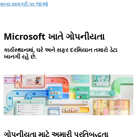
મુખ્ય સામગ્રી પર જાઓ
Microsoft ખાતે ગોપનીયતા
કાર્યસ્થાનમાં, ઘરે અને સફર દરમિયાન તમારો ડેટા
ખાનગી રહે છે.
ગોપનીયતા માટે અમારી પ્રતિબદ્ધતા