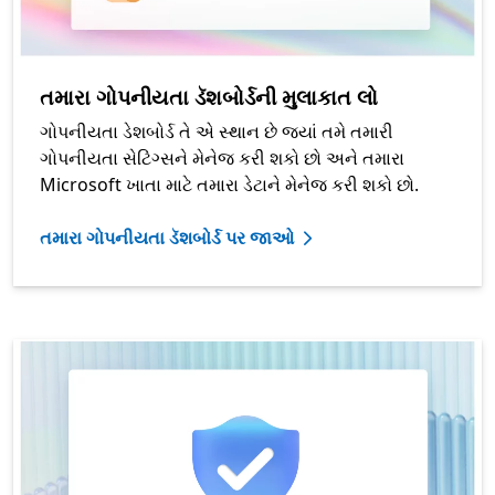
તમારા ગોપનીયતા ડૅશબોર્ડની મુલાકાત લો
ગોપનીયતા ડેશબોર્ડ તે એ સ્થાન છે જ્યાં તમે તમારી
ગોપનીયતા સેટિંગ્સને મેનેજ કરી શકો છો અને તમારા
Microsoft ખાતા માટે તમારા ડેટાને મેનેજ કરી શકો છો.
તમારા ગોપનીયતા ડૅશબોર્ડ પર જાઓ