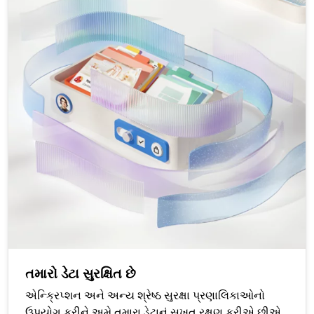
તમારો ડેટા સુરક્ષિત છે
એન્ક્રિપ્શન અને અન્ય શ્રેષ્ઠ સુરક્ષા પ્રણાલિકાઓનો
ઉપયોગ કરીને અમે તમારા ડેટાનું સખત રક્ષણ કરીએ છીએ.