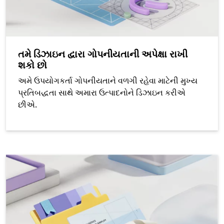
તમે ડિઝાઇન દ્વારા ગોપનીયતાની અપેક્ષા રાખી
શકો છો
અમે ઉપયોગકર્તા ગોપનીયતાને વળગી રહેવા માટેની મુખ્ય
પ્રતિબદ્ધતા સાથે અમારા ઉત્પાદનોને ડિઝાઇન કરીએ
છીએ.