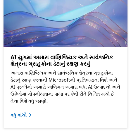
AI યુગમાં અમારા વાણિજ્યિક અને સાર્વજનિક
ક્ષેત્રના ગ્રાહકોના ડેટાનું રક્ષણ કરવું
અમારા વાણિજ્યિક અને સાર્વજનિક ક્ષેત્રના ગ્રાહકોના
ડેટાનું રક્ષણ કરવાની Microsoftની પ્રતિબદ્ધતા વિશે અને
AI પ્રત્યેનો અમારો અભિગમ અમારા બધા AI ઉત્પાદનો અને
ઉકેલોમાં ગોપનીયતાના પાયા પર કેવી રીતે નિર્મિત થયો છે
તેના વિશે વધુ જાણો.
વધુ વાંચો