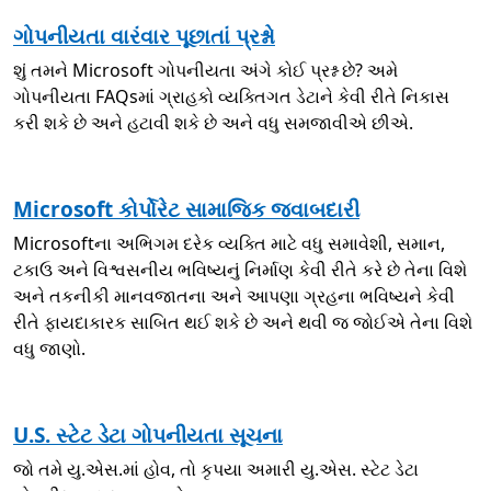
ગોપનીયતા વારંવાર પૂછાતાં પ્રશ્નો
શું તમને Microsoft ગોપનીયતા અંગે કોઈ પ્રશ્ન છે? અમે
ગોપનીયતા FAQsમાં ગ્રાહકો વ્યક્તિગત ડેટાને કેવી રીતે નિકાસ
કરી શકે છે અને હટાવી શકે છે અને વધુ સમજાવીએ છીએ.
Microsoft કોર્પોરેટ સામાજિક જવાબદારી
Microsoftના અભિગમ દરેક વ્યક્તિ માટે વધુ સમાવેશી, સમાન,
ટકાઉ અને વિશ્વસનીય ભવિષ્યનું નિર્માણ કેવી રીતે કરે છે તેના વિશે
અને તકનીકી માનવજાતના અને આપણા ગ્રહના ભવિષ્યને કેવી
રીતે ફાયદાકારક સાબિત થઈ શકે છે અને થવી જ જોઈએ તેના વિશે
વધુ જાણો.
U.S. સ્ટેટ ડેટા ગોપનીયતા સૂચના
જો તમે યુ.એસ.માં હોવ, તો કૃપયા અમારી યુ.એસ. સ્ટેટ ડેટા