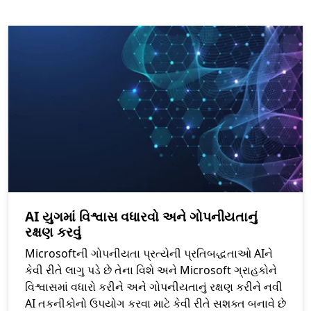
AI યુગમાં વિશ્વાસ વધારવો અને ગોપનીયતાનું
રક્ષણ કરવું
Microsoftની ગોપનીયતા પ્રત્યેની પ્રતિબદ્ધતાઓ AIને
કેવી રીતે લાગુ પડે છે તેના વિશે અને Microsoft ગ્રાહકોને
વિશ્વાસમાં વધારો કરીને અને ગોપનીયતાનું રક્ષણ કરીને નવી
AI તકનીકોનો ઉપયોગ કરવા માટે કેવી રીતે સશક્ત બનાવે છે