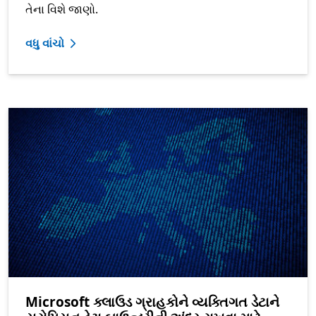
તેના વિશે જાણો.
વધુ વાંચો
Microsoft ક્લાઉડ ગ્રાહકોને વ્યક્તિગત ડેટાને