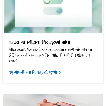
તમારા ગોપનીયતા નિયંત્રણો શોધો
Microsoft ઉત્પાદનો અને સેવાઓમાં તમારી ગોપનીયતા
સેટિંગ્સ અને અન્ય સંબંધિત માહિતી કેવી રીતે શોધવી તે
જાણો.
વધુ ગોપનીયતા નિયંત્રણો જુઓ