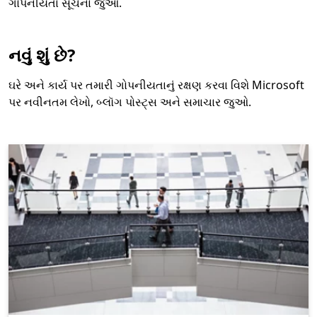
ગોપનીયતા સૂચના જુઓ.
નવું શું છે?
ઘરે અને કાર્ય પર તમારી ગોપનીયતાનું રક્ષણ કરવા વિશે Microsoft
પર નવીનતમ લેખો, બ્લૉગ પોસ્ટ્સ અને સમાચાર જુઓ.