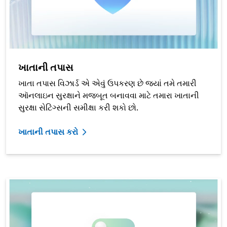
ખાતાની તપાસ
ખાતા તપાસ વિઝાર્ડ એ એવું ઉપકરણ છે જ્યાં તમે તમારી
ઑનલાઇન સુરક્ષાને મજબૂત બનાવવા માટે તમારા ખાતાની
સુરક્ષા સેટિંગ્સની સમીક્ષા કરી શકો છો.
ખાતાની તપાસ કરો