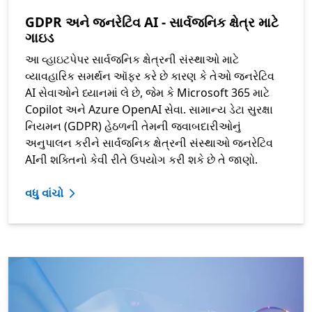
GDPR અને જનરેટિવ AI - સાર્વજનિક ક્ષેત્ર માટે
ગાઇડ
આ વ્હાઇટપેપર સાર્વજનિક ક્ષેત્રની સંસ્થાઓ માટે
વ્યાવહારિક સમર્થન ઑફર કરે છે કારણ કે તેઓ જનરેટિવ
AI સેવાઓને ધ્યાનમાં લે છે, જેમ કે Microsoft 365 માટે
Copilot અને Azure OpenAI સેવા. સામાન્ય ડેટા સુરક્ષા
નિયમન (GDPR) હેઠળની તેમની જવાબદારીઓનું
અનુપાલન કરીને સાર્વજનિક ક્ષેત્રની સંસ્થાઓ જનરેટિવ
AIની શક્તિનો કેવી રીતે ઉપયોગ કરી શકે છે તે જાણો.
વધુ વાંચો