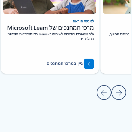
לאנשי הוראה
מרכז המחנכים של Microsoft Learn
למד על שכלולי AI חדשים ב- Microsoft Teams בתחום החינוך,
גלה משאבים והדרכות לשימוש ב- Teams כדי לשפר את תוצאות
התלמידים.
עיין במרכז המחנכים
קודמת
שקופית הבאה
חזרה אל מקטע ’משאבים’