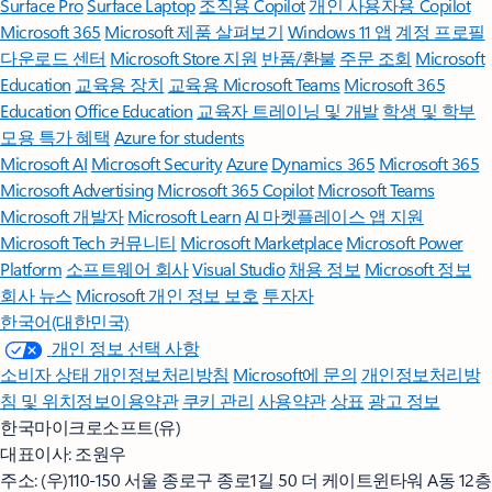
Surface Pro
Surface Laptop
조직용 Copilot
개인 사용자용 Copilot
Microsoft 365
Microsoft 제품 살펴보기
Windows 11 앱
계정 프로필
다운로드 센터
Microsoft Store 지원
반품/환불
주문 조회
Microsoft
Education
교육용 장치
교육용 Microsoft Teams
Microsoft 365
Education
Office Education
교육자 트레이닝 및 개발
학생 및 학부
모용 특가 혜택
Azure for students
Microsoft AI
Microsoft Security
Azure
Dynamics 365
Microsoft 365
Microsoft Advertising
Microsoft 365 Copilot
Microsoft Teams
Microsoft 개발자
Microsoft Learn
AI 마켓플레이스 앱 지원
Microsoft Tech 커뮤니티
Microsoft Marketplace
Microsoft Power
Platform
소프트웨어 회사
Visual Studio
채용 정보
Microsoft 정보
회사 뉴스
Microsoft 개인 정보 보호
투자자
한국어(대한민국)
개인 정보 선택 사항
소비자 상태 개인정보처리방침
Microsoft에 문의
개인정보처리방
침 및 위치정보이용약관
쿠키 관리
사용약관
상표
광고 정보
한국마이크로소프트(유)
대표이사: 조원우
주소: (우)110-150 서울 종로구 종로1길 50 더 케이트윈타워 A동 12층