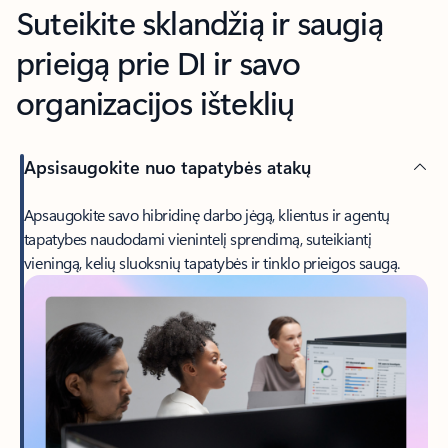
Suteikite sklandžią ir saugią
prieigą prie DI ir savo
organizacijos išteklių
Apsisaugokite nuo tapatybės atakų
Apsaugokite savo hibridinę darbo jėgą, klientus ir agentų
tapatybes naudodami vienintelį sprendimą, suteikiantį
vieningą, kelių sluoksnių tapatybės ir tinklo prieigos saugą.