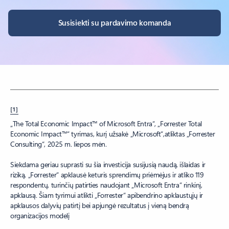
Susisiekti su pardavimo komanda
[1]
„The Total Economic Impact™ of Microsoft Entra“, „Forrester Total
Economic Impact™“ tyrimas, kurį užsakė „Microsoft“,atliktas „Forrester
Consulting“, 2025 m. liepos mėn.
Siekdama geriau suprasti su šia investicija susijusią naudą, išlaidas ir
riziką, „Forrester“ apklausė keturis sprendimų priėmėjus ir atliko 119
respondentų, turinčių patirties naudojant „Microsoft Entra“ rinkinį,
apklausą. Šiam tyrimui atlikti „Forrester“ apibendrino apklaustųjų ir
apklausos dalyvių patirtį bei apjungė rezultatus į vieną bendrą
organizacijos modelį