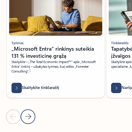
Tyrimas
Tinklaraštis
„Microsoft Entra“ rinkinys suteikia
Tapatybė
131 % investicinę grąžą
įžvalgos
Skaitykite – „The Total Economic Impact™“ apie „Microsoft
Skaitykite apie
Entra“ rinkinį – užsakytas tyrimas, kurį atliko „Forrester
specialiame „M
1
Consulting“,
Skaitykite tinklaraštį
Naršyk
Ankstesnė skaidrė
Kita skaidrė