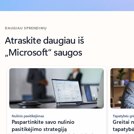
DAUGIAU SPRENDIMŲ
Atraskite daugiau iš
„Microsoft“ saugos
Nulinis pasitikėjimas
Tapatybės gr
Paspartinkite savo nulinio
Greitai 
pasitikėjimo strategiją
tapatyb