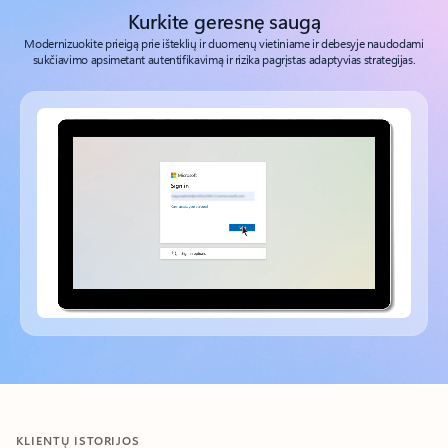
Kurkite geresnę saugą
Modernizuokite prieigą prie išteklių ir duomenų vietiniame ir debesyje naudodami
sukčiavimo apsimetant autentifikavimą ir rizika pagrįstas adaptyvias strategijas.
„Azure AD“ be slaptažodžio vaizdo įrašas
Grįžti į skirtukus
KLIENTŲ ISTORIJOS