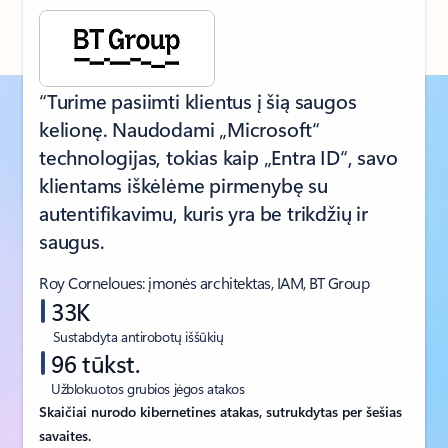
“Turime pasiimti klientus į šią saugos
kelionę. Naudodami „Microsoft“
technologijas, tokias kaip „Entra ID“, savo
klientams iškėlėme pirmenybę su
autentifikavimu, kuris yra be trikdžių ir
saugus.
Roy Corneloues: įmonės architektas, IAM, BT Group
33K
Sustabdyta antirobotų iššūkių
96 tūkst.
Užblokuotos grubios jėgos atakos
Skaičiai nurodo kibernetines atakas, sutrukdytas per šešias
savaites.