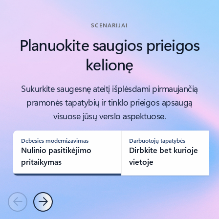
SCENARIJAI
Planuokite saugios prieigos
kelionę
Sukurkite saugesnę ateitį išplėsdami pirmaujančią
pramonės tapatybių ir tinklo prieigos apsaugą
visuose jūsų verslo aspektuose.
Debesies modernizavimas
Darbuotojų tapatybės
Nulinio pasitikėjimo
Dirbkite bet kurioje
pritaikymas
vietoje
Ankstesnis
Kitas