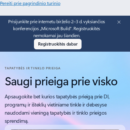
Pereiti prie pagrindinio turinio
Prisijunkite prie internetu birželio 2–3 d. vyksiančios
konferencijos „Microsoft Build“. Registruokitės
nemokamai jau šiandien.
Registruokitės dabar
TAPATYBĖS IR TINKLO PRIEIGA
Saugi prieiga prie visko
Apsaugokite bet kurios tapatybės prieigą prie DI,
programų ir išteklių vietiniame tinkle ir debesyse
naudodami vieningą tapatybės ir tinklo prieigos
sprendimą.