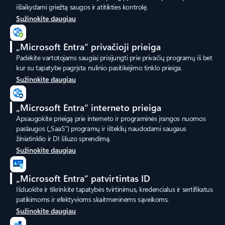
išlaikydami griežtą saugos ir atitikties kontrolę.
Sužinokite daugiau
„Microsoft Entra“ privačioji prieiga
Padėkite vartotojams saugiai prisijungti prie privačių programų iš bet
kur su tapatybe pagrįsta nulinio pasitikėjimo tinklo prieiga.
Sužinokite daugiau
„Microsoft Entra“ interneto prieiga
Apsaugokite prieigą prie interneto ir programinės įrangos nuomos
paslaugos („SaaS“) programų ir išteklių naudodami saugaus
žiniatinklio ir DI šliuzo sprendimą.
Sužinokite daugiau
„Microsoft Entra“ patvirtintas ID
Išduokite ir tikrinkite tapatybės tvirtinimus, kredencialus ir sertifikatus
patikimoms ir efektyvioms skaitmeninėms sąveikoms.
Sužinokite daugiau