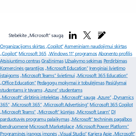
Stebėkite „Microsoft“ saugą
Organizacijoms skirtas „Copilot“
Asmeniniam naudojimui skirtas
„Copilot“
Microsoft 365
„Windows 11“ programos
Abonento profilis
Atsisiuntimo centras
Grąžinimas
Užsakymo sekimas
Perdirbimas
Komercinės garantijos
„Microsoft Education“
Įrenginiai švietimo
įstaigoms
„Microsoft Teams“ švietimui
„Microsoft 365 Education“
„Office Education“
Pedagogų mokymai ir tobulėjimas
Pasiūlymai
studentams ir tėvams
„Azure“ studentams
„Microsoft“ dirbtinis intelektas
„Microsoft“ sauga
„Azure”
„Dynamics
365“
„Microsoft 365“
„Microsoft Advertising“
Microsoft 365 Copilot
„Microsoft Teams“
„Microsoft“ kūrėjas
„Microsoft Learn“
DI
parduotuvės programų palaikymas
„Microsoft“ techninės pagalbos
bendruomenė
Microsoft Marketplace
„Microsoft Power Platform“
Programinės įrangos įmonės
„Visual Studio“
Karjera
Apie „Microsoft“