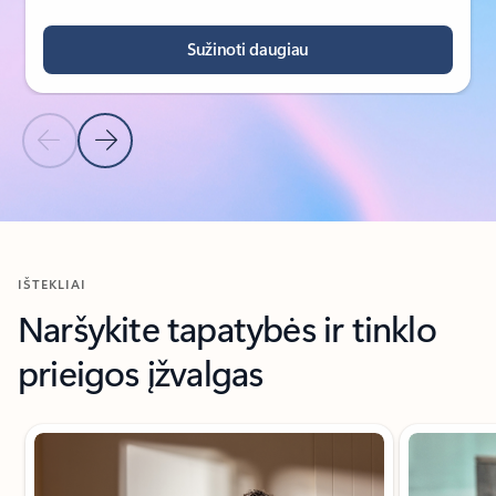
Sužinoti daugiau
Ankstesnė skaidrė
Kita skaidrė
Grįžti į skyrių KLIENTŲ ISTORIJOS
IŠTEKLIAI
Naršykite tapatybės ir tinklo
prieigos įžvalgas