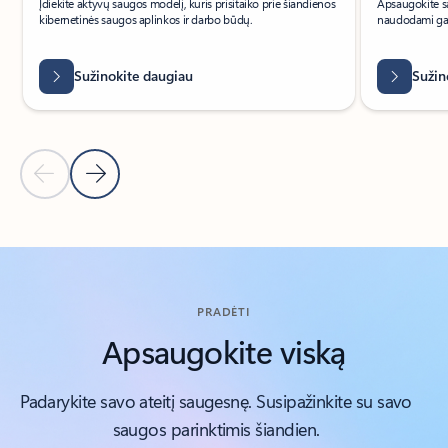
Įdiekite aktyvų saugos modelį, kuris prisitaiko prie šiandienos
Apsaugokite s
kibernetinės saugos aplinkos ir darbo būdų.
naudodami gali
Sužinokite daugiau
Sužin
Ankstesnė skaidrė
Kita skaidrė
Grįžti į skyrių DAUGIAU SPRENDIMŲ
PRADĖTI
Apsaugokite viską
Padarykite savo ateitį saugesnę. Susipažinkite su savo
saugos parinktimis šiandien.