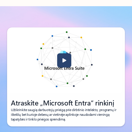
Grįžti į skyrių IŠTEKLIAI
Atraskite „Microsoft Entra“ rinkinį
Užtikrinkite saugią darbuotojų prieigą prie dirbtinio intelekto, programų ir
išteklių bet kurioje debesų ar vietinėje aplinkoje naudodami vieningą
tapatybės ir tinklo prieigos sprendimą.