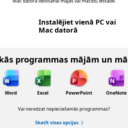
Mac datorā lietošanai mājās vai mācību iestādē.
Instalējiet vienā PC vai
Mac datorā
skās programmas mājām un m
Word
Excel
PowerPoint
OneNote
Vai neredzat nepieciešamās programmas?
Skatīt visas opcijas