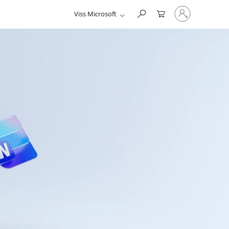
Pierakstieties
Viss Microsoft
savā
kontā