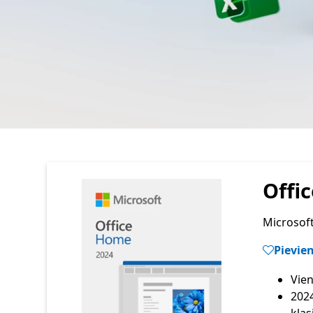
Offi
Microsof
Pievie
202