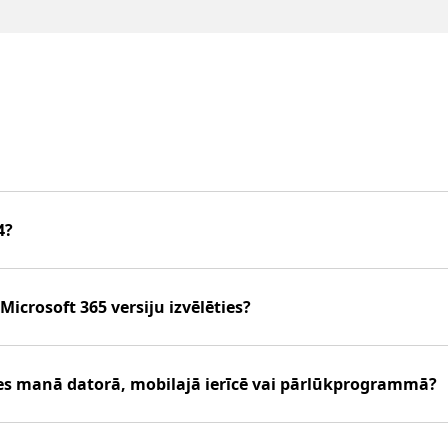
4?
icrosoft 365 versiju izvēlēties?
ties manā datorā, mobilajā ierīcē vai pārlūkprogrammā?