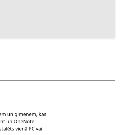
tiem un ģimenēm, kas
oint un OneNote
talēts vienā PC vai