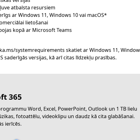
aka.ms/systemrequirements skatiet ar Windows 11, Window
ft 365
 programmu Word, Excel, PowerPoint, Outlook un 1 TB lielu
zikas, fotoattēlu, videoklipu un daudz kā cita glabāšanai.
s ierīcēs.