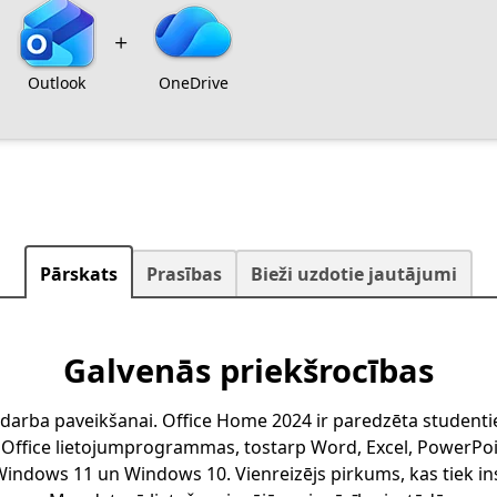
Outlook
OneDrive
Pārskats
Prasības
Bieži uzdotie jautājumi
Galvenās priekšrocības
 darba paveikšanai. Office Home 2024 ir paredzēta studen
s Office lietojumprogrammas, tostarp Word, Excel, PowerP
indows 11 un Windows 10. Vienreizējs pirkums, kas tiek ins