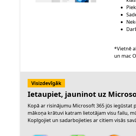
*Vietnē 
Visizdevīgāk
Ietaupiet, jauninot uz Microso
Kopā ar risinājumu Microsoft 365 jūs iegūstat
mākoņa krātuvi katram lietotājam visu failu, mū
Kopīgojiet un sadarbojieties ar citiem visās savā