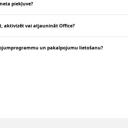
rneta piekļuve?
t, aktivizēt vai atjaunināt Office?
lietojumprogrammu un pakalpojumu lietošanu?