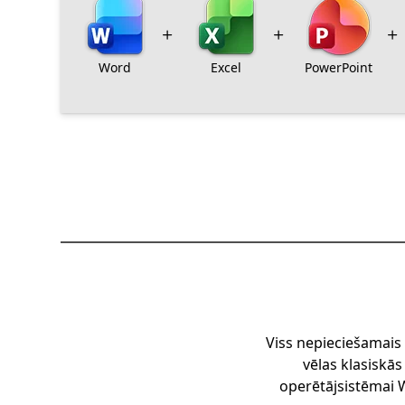
Word
Excel
PowerPoint
Viss nepieciešamais
vēlas klasiskā
operētājsistēmai W