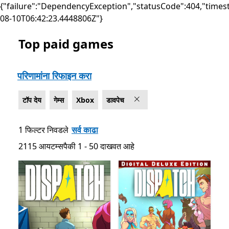
{"failure":"DependencyException","statusCode":404,"times
08-10T06:42:23.4448806Z"}
Top paid games
सूची Microsoft.com
परिणामांना रिफाइन करा
टॉप देय
गेम्स
Xbox
डावपेच
1 फिल्टर निवडले
सर्व काढा
2115 आयटम्सपैकी 1 - 50 दाखवत आहे
2115 आयटम्सपैकी 1 - 50 दाखवत आहे