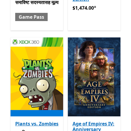
समाविष्ट सदस्यतासह मूल्य Game Pass
समाविष्ट
सदस्यतासह मूल्य
+
$1,474.00
अॅप खरेदीमधले ऑफर्
$1,474.00
Game Pass
Plants vs. Zombies
Age of Empires IV:
Anniversary