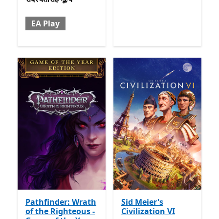
EA Play
Pathfinder: Wrath
Sid Meier's
of the Righteous -
Civilization VI