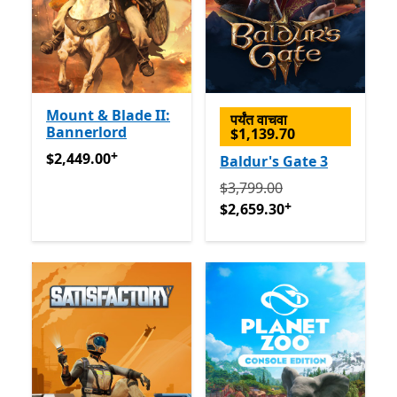
Mount & Blade II:
पर्यंत वाचवा
Bannerlord
$1,139.70
+
$2,449.00
अॅप खरेदीमधले ऑफर्स
$2,449.00
Baldur's Gate 3
मूलतः $3,799.00 आता $2,659.
$3,799.00
+
$2,659.30