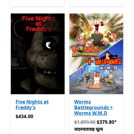
Five Nights at
Worms
Freddy's
Battlegrounds +
Worms W.M.D
$434.00
$434.00
+
मूलतः $1,899.00 आता $379.80
$1,899.00
$379.80
सदस्यतासह मूल्य