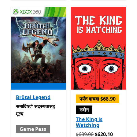
Brütal Legend
पर्यंत वाचवा $68.90
+
समाविष्ट सदस्यतासह मूल्य Game Pass
अॅप खरेदीमधले ऑफर्स
समाविष्ट
सदस्यतासह
नवीन
मूल्य
The King is
Watching
Game Pass
मूलतः $689.00 आता $620.10
$689.00
$620.10