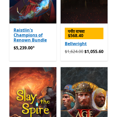
Raistlin's
पर्यंत वाचवा
Champions of
$568.40
Renown Bundle
Bellwright
+
$5,239.00
अॅप खरेदीमधले ऑफर्स
$5,239.00
मूलतः $1,624.00 आता $1,055.
$1,624.00
$1,055.60