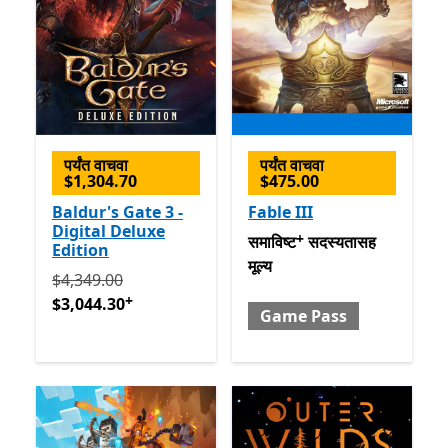
पर्यंत वाचवा
पर्यंत वाचवा
$1,304.70
$475.00
Baldur's Gate 3 -
Fable III
Digital Deluxe
+
समाविष्ट सदस्यतासह मूल्य Gam
समाविष्ट
सदस्यतासह
Edition
मूल्य
मूलतः $4,349.00 आता $3,044.30
अॅप खरेदीमधले ऑफर्स
$4,349.00
+
$3,044.30
Game Pass