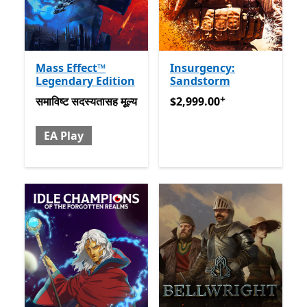
Mass Effect™
Insurgency:
Legendary Edition
Sandstorm
+
समाविष्ट सदस्यतासह मूल्य EA Play
$2,999.00
अॅप खरेदीमधले ऑफर्
समाविष्ट
सदस्यतासह मूल्य
$2,999.00
EA Play