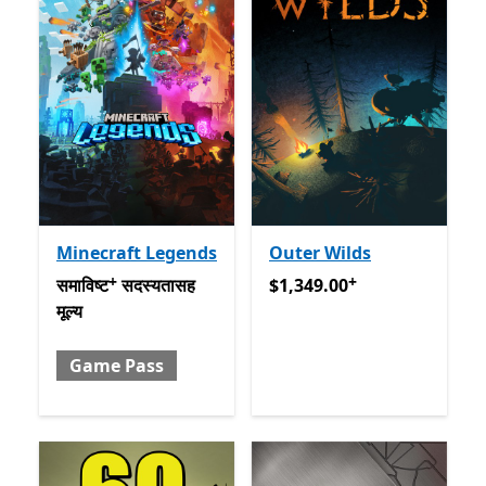
Minecraft Legends
Outer Wilds
+
+
समाविष्ट सदस्यतासह मूल्य Game Pass
$1,349.00
अॅप खरेदीमधले ऑफर्स
अॅप खरेदीमधले ऑफर्
समाविष्ट
सदस्यतासह
$1,349.00
मूल्य
Game Pass