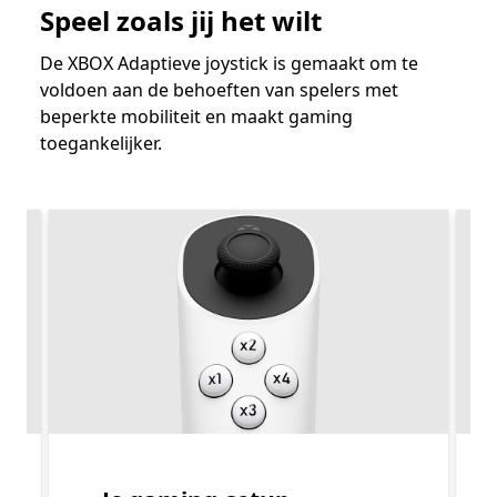
Speel zoals jij het wilt
De XBOX Adaptieve joystick is gemaakt om te
voldoen aan de behoeften van spelers met
beperkte mobiliteit en maakt gaming
toegankelijker.
Overslaan Functies van de XBOX Adaptieve joystick
Slide 1 of 3. Je gaming-setup aanpassen