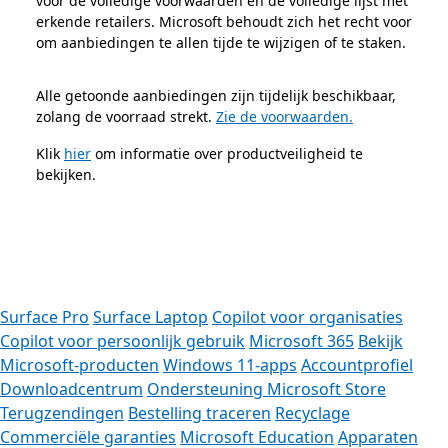
voor de volledige voorwaarden en de volledige lijst met
erkende retailers. Microsoft behoudt zich het recht voor
om aanbiedingen te allen tijde te wijzigen of te staken.
Alle getoonde aanbiedingen zijn tijdelijk beschikbaar,
zolang de voorraad strekt.
Zie de voorwaarden.
Klik
hier
om informatie over productveiligheid te
bekijken.
aar tabbladen
Surface Pro
Surface Laptop
Copilot voor organisaties
Copilot voor persoonlijk gebruik
Microsoft 365
Bekijk
Microsoft-producten
Windows 11-apps
Accountprofiel
Downloadcentrum
Ondersteuning Microsoft Store
Terugzendingen
Bestelling traceren
Recyclage
Commerciële garanties
Microsoft Education
Apparaten