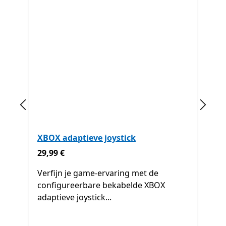
Vorige dia
Volge
XBOX adaptieve joystick
29,99 €
29,99 €
Verfijn je game-ervaring met de
configureerbare bekabelde XBOX
adaptieve joystick...