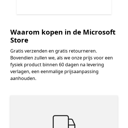
Terug naar besturingselementen Volgende en Vorige
Waarom kopen in de Microsoft
Einde van
Andere producten
Store
Gratis verzenden en gratis retourneren.
Bovendien zullen we, als we onze prijs voor een
fysiek product binnen 60 dagen na levering
verlagen, een eenmalige prijsaanpassing
aanhouden.