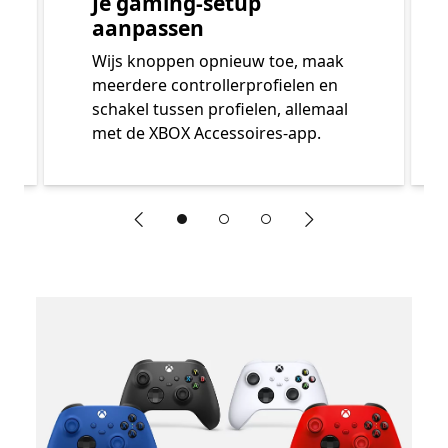
Je gaming-setup
aanpassen
Wijs knoppen opnieuw toe, maak
meerdere controllerprofielen en
schakel tussen profielen, allemaal
met de XBOX Accessoires-app.
"Vorige dia"
"Volgende dia"
Einde van Functies van de XBOX Adaptieve joystick secti