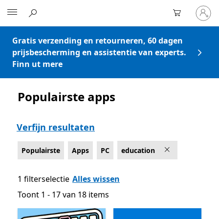
Meld
Microsoft
je
aan
bij
Gratis verzending en retourneren, 60 dagen
je
prijsbescherming en assistentie van experts.
account
Finn ut mere
Populairste apps
Vermelding Microsoft.com
Verfijn resultaten
Populairste
Apps
PC
education
1 filterselectie
Alles wissen
Toont 1 - 17 van 18 items
Toont 1 - 17 van 18 items