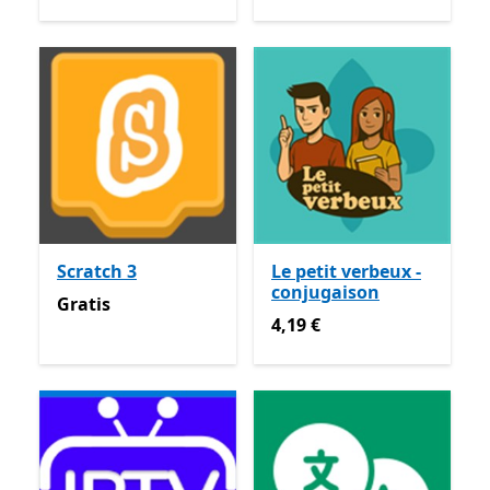
Scratch 3
Le petit verbeux -
conjugaison
Gratis
Gratis
4,19 €
4,19 €