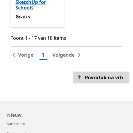
SketchUp for
Schools
Gratis
Gratis
Toont 1 - 17 van 18 items
Toont 1 - 17 van 18 items
Vorige
1
Volgende
Povratak na vrh
Nieuw
Surface Pro