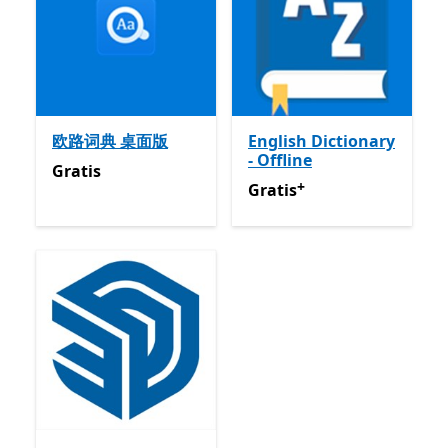
欧路词典 桌面版
English Dictionary
- Offline
Gratis
Gratis
+
Gratis
Met in-app aankope
Gratis