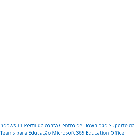
Windows 11
Perfil da conta
Centro de Download
Suporte da
 Teams para Educação
Microsoft 365 Education
Office