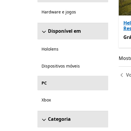
Hardware e jogos
Hel
Re
Disponível em
Grá
Grá
Hololens
Mostr
Mostr
Dispositivos móveis
Vo
PC
Xbox
Categoria