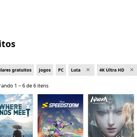
itos
lares gratuitos
Jogos
PC
Luta
4K Ultra HD
ando 1 ‒ 6 de 6 itens
ando 1 ‒ 6 de 6 itens