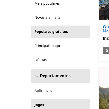
Mais populares
Novos e em alta
Wh
Me
Populares gratuitos
Inc
Inc
Principais pagos
G
Ofertas
Departamentos
Aplicativos
Jogos