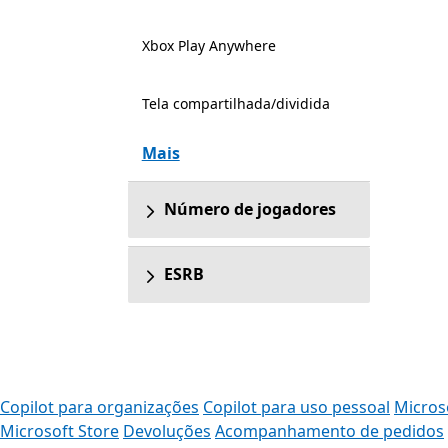
Xbox Play Anywhere
Tela compartilhada/dividida
Mais
Número de jogadores
ESRB
Copilot para organizações
Copilot para uso pessoal
Micros
Microsoft Store
Devoluções
Acompanhamento de pedidos