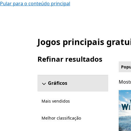
Pular para o conteúdo principal
Jogos principais gratu
Listar Microsoft.com
Refinar resultados
Pular a seção Refinar resultados
Popu
Mostr
Mostr
Gráficos
Mais vendidos
Melhor classificação