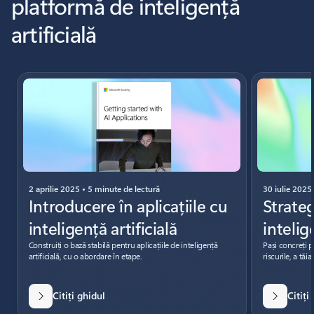
platformă de inteligență
artificială
Se afișează diapozitivul 1 din 4
2 aprilie 2025 • 5 minute de lectură
30 iulie 2025
Introducere în aplicațiile cu
Strate
inteligență artificială
intelig
Construiți o bază stabilă pentru aplicațiile de inteligență
Pași concreți 
artificială, cu o abordare în etape.
riscurile, a tăi
Citiți ghidul
Citiți