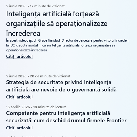
5 iunie 2026 • 17 minute de vizionat
Inteligența artificială forțează
organizațiile să operaționalizeze
încrederea
În acest videoclip, dr. Grace Trinidad, Director de cercetare pentru viitorul încrederii
la IDC, discută modul în care inteligența artificială forțează organizațiile să
operaționalizeze încrederea.
Citiți articolul
5 iunie 2026 • 20 de minute de vizionat
Strategia de securitate privind inteligența
artificială are nevoie de o guvernanță solidă
Citiți articolul
16 aprilie 2026 • 18 minute de lectură
Competențe pentru inteligența artificială
securizată: cum deschid drumul firmele Frontier
Citiți articolul