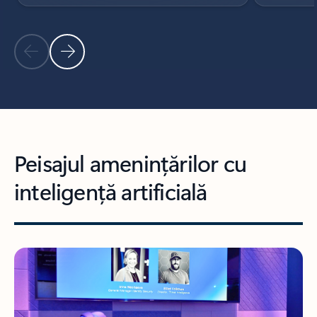
Diapozitivul anterior
Diapozitivul următor
Înapoi la comenzile de navigare carusel
Peisajul amenințărilor cu
inteligență artificială