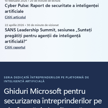
10 februarie 2026 • 20 de minute de lectură
Cyber Pulse: Raport de securitate a inteligenței
artificiale
Citiți articolul
22 aprilie 2026 • 30 de minute de vizionat
SANS Leadership Summit, sesiunea „Sunteți
pregătiți pentru agenții de inteligență
artificială?”
Citiți raportul
SERIA DEDICATĂ ÎNTREPRINDERILOR PE PLATFORMĂ DE
INTELIGENȚĂ ARTIFICIALĂ
Ghiduri Microsoft pentru
securizarea întreprinderilor pe