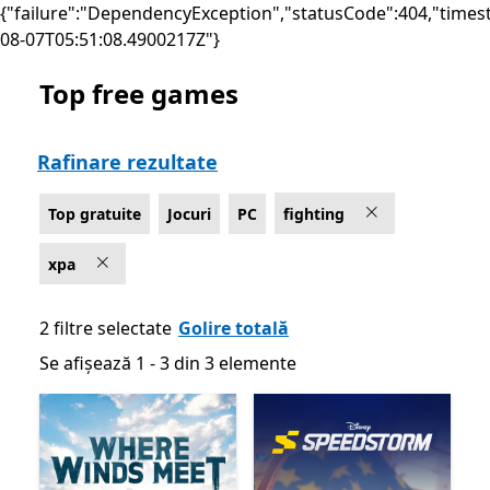
{"failure":"DependencyException","statusCode":404,"times
08-07T05:51:08.4900217Z"}
Top free games
Listare Microsoft.com
Rafinare rezultate
Top gratuite
Jocuri
PC
fighting
xpa
2 filtre selectate
Golire totală
Se afișează 1 - 3 din 3 elemente
Se afișează 1 - 3 din 3 elemente