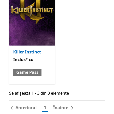
Killer Instinct
+
Inclus cu Game Pass
Oferă achiziții în aplicație
Inclus
cu
Game Pass
Se afișează 1 - 3 din 3 elemente
Se afișează 1 - 3 din 3 elemente
Anteriorul
1
Înainte