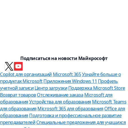
Подписаться на новости Майкрософт
Copilot для организаций
Microsoft 365
Узнайте больше о
продуктах Microsoft
Приложения Windows 11
Профиль
учетной записи
Центр загрузки
Поддержка Microsoft Store
Возврат товаров
Отслеживание заказа
Microsoft для
образования
Устройства для образования
Microsoft Teams
для образования
Microsoft 365 для образования
Office для
образования
Подготовка и профессиональное развитие
преподавателей
Специальные предложения для учащихся