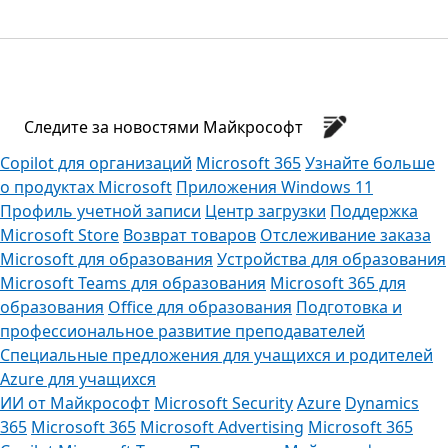
Следите за новостями Майкрософт
Copilot для организаций
Microsoft 365
Узнайте больше
о продуктах Microsoft
Приложения Windows 11
Профиль учетной записи
Центр загрузки
Поддержка
Microsoft Store
Возврат товаров
Отслеживание заказа
Microsoft для образования
Устройства для образования
Microsoft Teams для образования
Microsoft 365 для
образования
Office для образования
Подготовка и
профессиональное развитие преподавателей
Специальные предложения для учащихся и родителей
Azure для учащихся
ИИ от Майкрософт
Microsoft Security
Azure
Dynamics
365
Microsoft 365
Microsoft Advertising
Microsoft 365